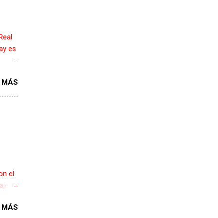
Real
ay es
, con
 MÁS
ipo
a Liga
n
 en el
e,
do 5
on el
aje
 de
 MÁS
ahora