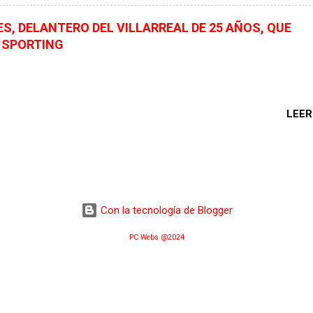
 está en el tejado de Alex Forés que tiene que dar el ok a la operación
omo nota positiva está que él jugador ve con buenos ojos el proyec
ES, DELANTERO DEL VILLARREAL DE 25 AÑOS, QUE
para la próxima temporada. Alex Forés es un delantero de area, con
L SPORTING
ilidad y gran manejo de balón, además de tener el gol entre ceja y
emostró en el pasado sobre todo en el filial del Villarreal y la temp
 el Levante, con el que logro el ascenso a la máxima categoría del 
 anotando 5 goles disputando 18 encuentro oficiales. Como dato
LEER
o está que de darse su...
Con la tecnología de Blogger
PC Webs @2024