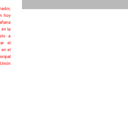
nador,
an hoy
añana
 en la
rlo a
ar el
 en el
icipal
Unión