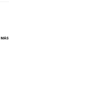
,
to del
 ceja
orada
fútbol
 MÁS