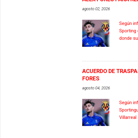
agosto 02, 2026
Según inf
Sporting 
donde su
delantero
el Villar
temporada
interesad
ACUERDO DE TRASPAS
Hypermot
FORES
manejo d
agosto 04, 2026
pasado so
con el qu
Según in
goles di
Sportingu
darse su f
Villarrea
en un fut
contrato 