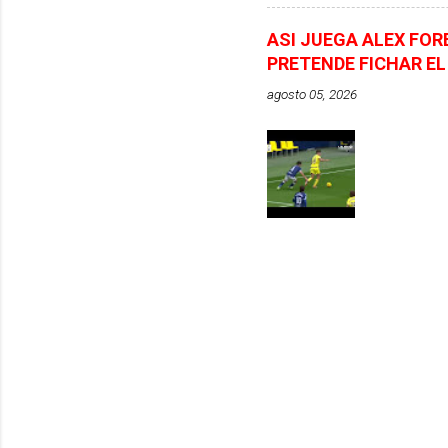
la pelota
aunque c
ASI JUEGA ALEX FOR
Sporting 
PRETENDE FICHAR E
mucha mov
agosto 05, 2026
como ya d
pasada en
español,
anecdótic