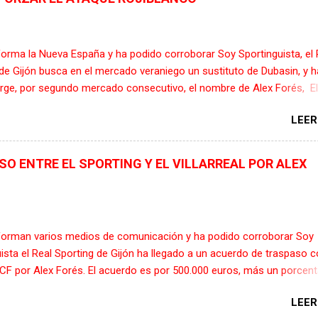
orma la Nueva España y ha podido corroborar Soy Sportinguista, el 
de Gijón busca en el mercado veraniego un sustituto de Dubasin, y h
rge, por segundo mercado consecutivo, el nombre de Alex Forés, El
 valenciano de 24 años tiene contrato en vigor, hasta Junio del 2027
LEER
real, que ya le ha notificado que no cuenta con él para la próxima
, y se busca una salida vía traspaso. El Sporting no es el único equ
o en su fichaje ya que el Cordoba CF, el Leganés y el Burgos CF, de l
O ENTRE EL SPORTING Y EL VILLARREAL POR ALEX
ion, Alex Forés es un delantero de area, con mucha movilidad y gra
e balón, además de tener el gol entre ceja y ceja como ya demostró
bre todo en el filial del Villarreal y la temporada pasada en el Levant
e logro el ascenso a la máxima categoría del fútbol español, anotan
forman varios medios de comunicación y ha podido corroborar Soy
sputando 18 encuentro oficiales. Como dato anecdótico está que de
ista el Real Sporting de Gijón ha llegado a un acuerdo de traspaso c
ichaje por el...
l CF por Alex Forés. El acuerdo es por 500.000 euros, más un porcent
uro traspaso, ya que el atacante valenciano todavía le queda un año
LEER
con el Villarreal. Una vez cerrado el acuerdo con el equipo Groguet 