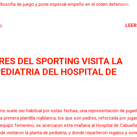
filosofía de juego y pone especial empeño en el orden defensivo.
ienza a desgranar aspecto tácticos y lo hace desde atrás. Los
adores buscan asimilarlo con prontitud, máxime cuando el equipo gi
LEER
io
ará el próximo viernes en La Romareda frente al Zaragoza. No hay
has sesiones de por medio. Sólo Marc Valiente está al margen del
po, además de Berto, debido al luctuoso fallecimiento de su padre. A
al que ayer, en período vacacional y con un tiempo soleado, aunque f
eo volvió a vivir una gran afluencia de aficionados.
ES DEL SPORTING VISITA LA
EDIATRIA DEL HOSPITAL DE
o suele ser habitual por estas fechas, una representación de juga
la primera plantilla rojiblanca, los que son padres, reforzada por jug
 equipo femenino, se acercaron esta mañana al Hospital de Cabueñe
de visitaron la planta de pediatría, y donde repartieron regalos y son