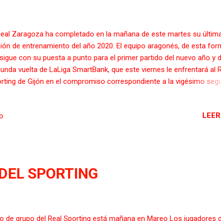
Real Zaragoza ha completado en la mañana de este martes su últim
ión de entrenamiento del año 2020. El equipo aragonés, de esta for
sigue con su puesta a punto para el primer partido del nuevo año y d
unda vuelta de LaLiga SmartBank, que este viernes le enfrentará al 
rting de Gijón en el compromiso correspondiente a la vigésimo seg
nada del campeonato (La Romareda, 21:00 horas). Así, los futbolista
nquillos, a las órdenes del técnico Víctor Fernández, siguen ajustand
LEER
io
alles de cara al duelo frente al equipo asturiano, en el que tratarán d
omar con buen pie la competición liguera. En el ensayo de hoy, los
adores zaragocistas han realizado diversas tareas, en primer lugar 
ocadas a la preparación física, y de índole más técnico-táctica
teriormente. El técnico maño tendrá a casi la totalidad de la plantill
A DEL SPORTING
posición, dado que recupera a tres teóricos titulares: Vigaray, Atienz
tian Álva...
o de grupo del Real Sporting está mañana en Mareo Los jugadores d