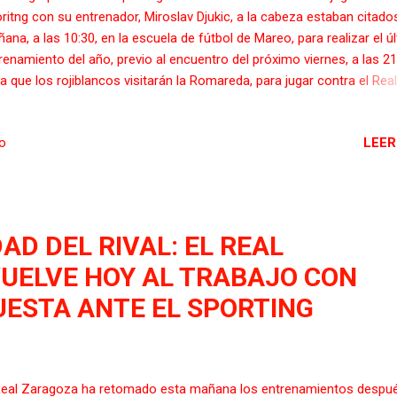
ritng con su entrenador, Miroslav Djukic, a la cabeza estaban citado
ana, a las 10:30, en la escuela de fútbol de Mareo, para realizar el ú
renamiento del año, previo al encuentro del próximo viernes, a las 21
la que los rojiblancos visitarán la Romareda, para jugar contra el Real
agoza, en lo que será el primer partido del año para los rojiblancos. 
ión comenzó con una foto de grupo, después Djukic que ha llegad
LEER
io
 ideas muy claras sobre cómo quiere que juegue el equipo y su traba
siste en estos momentos en trasladarlo a sus jugadores. Con la ún
a de Marc Valiente, que todavía no ha comenzado a entrenarse con
pañeros, el resto del equipo está a su disposición, sin más lesiona
poco sancionados. Al igual que ayer, no está Berto, tras el repentin
AD DEL RIVAL: EL REAL
lecimiento de su padre; hoy será exhumado. El equipo rojiblanco iniciar
UELVE HOY AL TRABAJO CON
UESTA ANTE EL SPORTING
Real Zaragoza ha retomado esta mañana los entrenamientos despu