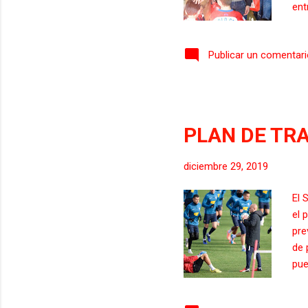
ent
por
vis
Publicar un comentar
ant
del
nue
con
PLAN DE TR
diciembre 29, 2019
El 
el 
pre
de 
pue
pue
pue