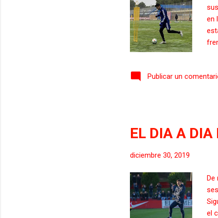
sus
en 
est
fre
seg
ara
Publicar un comentar
a l
reg
zar
Alb
de 
EL DIA A DI
ent
part
diciembre 30, 2019
De 
ses
Sig
el 