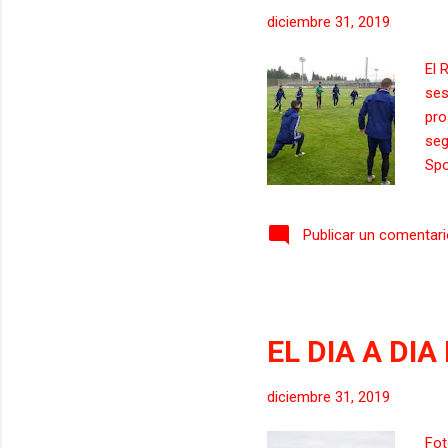
diciembre 31, 2019
El 
ses
pro
seg
Spo
jor
bla
Publicar un comentar
det
ret
jug
enf
pos
EL DIA A DI
dis
Cris
diciembre 31, 2019
Fot