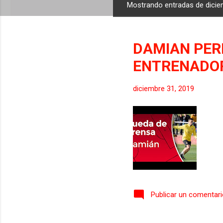
Mostrando entradas de dicie
E
n
t
DAMIAN PER
r
a
ENTRENADOR
d
a
diciembre 31, 2019
s
Publicar un comentar