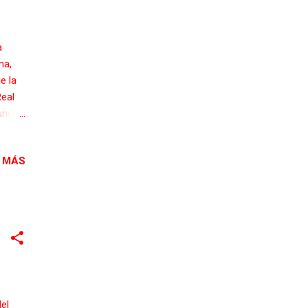
a
ma,
e la
Real
unda
s
o
 MÁS
e
más
a a su
a y
el