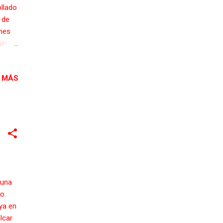
llado
 de
rnes
ésimo
uesto
 MÁS
e
rador
 de
sos
or su
 una
o.
ya en
lcar