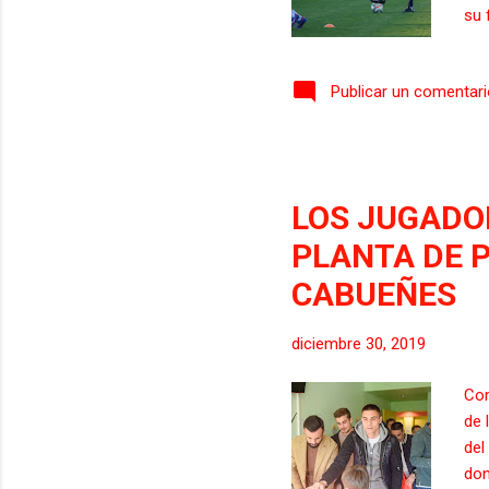
su 
Com
jug
Publicar un comentar
jug
muc
gru
igu
Mar
LOS JUGADOR
PLANTA DE P
CABUEÑES
diciembre 30, 2019
Com
de 
del
don