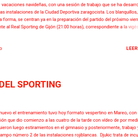
 vacaciones navideñas, con una sesión de trabajo que se ha desarro
las instalaciones de la Ciudad Deportiva zaragocista. Los blanquillos,
a forma, se centran ya en la preparación del partido del próximo vie
nte al Real Sporting de Gijón (21:00 horas), correspondiente a la vig
unda jornada de LaLiga SmartBank. Los futbolistas del conjunto
gonés, tras unos días de descanso familiar y desconexión, se han p
LEER
io
as órdenes del técnico Víctor Fernández con el único pensamiento d
resar a la competición con un triunfo ante sus aficionados. El prepa
agozano ha contado a sus órdenes con toda la plantilla a excepción
erto Zapater y Daniel Lasure, que siguen con sus respectivos proce
recuperación, y de Giorgi Papunashvili, que ha llevado a cabo un
A DEL SPORTING
renamiento individualizado debido a ligeras molestias musculares. P
e, el jugador del...
nuevo el entrenamiento tuvo hoy formato vespertino en Mareo, con
ión que dio comienzo a las cuatro de la tarde con vídeo de por medi
uieron luego estiramientos en el gimnasio y posteriormente, trabajo 
campo número 2 de las instalaciones rojiblancas. Djukic trata de incu