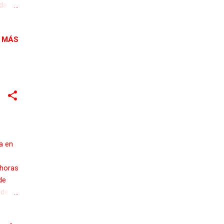
ada
la
ación,
 MÁS
lidad
mo
 posó
a en
 horas
de
 de
de
a