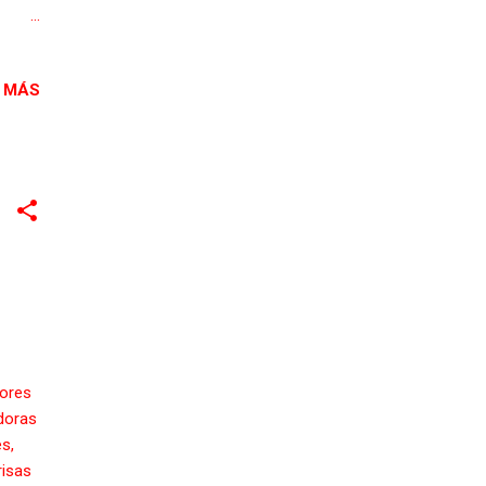
jonés
 MÁS
l
río,
dores
adoras
s,
risas