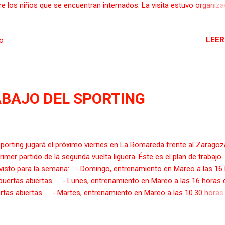
re los niños que se encuentran internados. La visita estuvo organiz
 Fundación Escuela de Mareo Real Sporting de Gijón. En el marco de 
ita, el capitán del equipo, Carmona, atendió a los medios de comunic
LEER
io
e los que significó esta tradicional visita. Le preguntaron por la actua
 equipo y se refirió, a preguntas de la prensa, a llegada de Djukic co
vo entrenador del equipo. Tras la visita, la representación rojiblanca
 el personal sanitario de la planta.
ABAJO DEL SPORTING
Sporting jugará el próximo viernes en La Romareda frente al Zaragoz
primer partido de la segunda vuelta liguera. Éste es el plan de trabajo
visto para la semana: - Domingo, entrenamiento en Mareo a las 16
puertas abiertas - Lunes, entrenamiento en Mareo a las 16 horas 
rtas abiertas - Martes, entrenamiento en Mareo a las 10.30 horas
rtas abiertas - Mi ércoles, entrenamiento en Mareo a las 16 horas 
rtas abiertas - Jueves, entrenamiento en Mareo a las 9.30 horas 