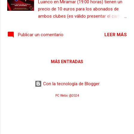
Luanco en Miramar (19:00 horas) tienen un
precio de 10 euros para los abonados de
ambos clubes (es válido presentar el carné
de la temporada 2023/24). Los precios para
el público general son de 15 y 18 euros, y 5
LEER MÁS
Publicar un comentario
euros en el caso de los aficionados Sub 18.
Los aficionados Sub 10 accederán gratis al
encuentro. Las localidades se podrán
adquirir el día del partido en las taquillas a
MÁS ENTRADAS
partir de las 15:00 horas. Y desde hoy jueves
18 de julio en los siguientes
establecimientos de Luanco: Muebles Novar,
Con la tecnología de Blogger
Bar El Campo y Cafetería Alejandra.
PC Webs @2024