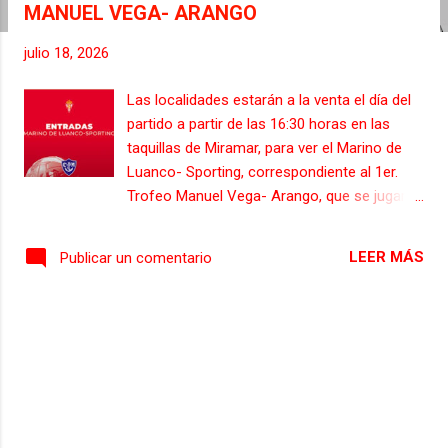
MANUEL VEGA- ARANGO
s
julio 18, 2026
Las localidades estarán a la venta el día del
partido a partir de las 16:30 horas en las
taquillas de Miramar, para ver el Marino de
Luanco- Sporting, correspondiente al 1er.
Trofeo Manuel Vega- Arango, que se jugará
hoy a las 19:00, y se podrá ver en directo en
RTPA. Las entradas generales para adultos
LEER MÁS
Publicar un comentario
tendrán un precio de 12 euros. Los sub 20
pagarán 5 euros. Los menores de 15 años
podrán acceder al encuentro de forma
gratuita.