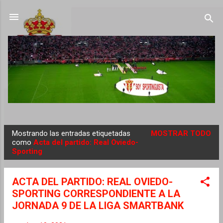
Ir al contenido principal
Mostrando las entradas etiquetadas
MOSTRAR TODO
E
como
Acta del partido: Real Oviedo-
Sporting
n
t
r
ACTA DEL PARTIDO: REAL OVIEDO-
a
SPORTING CORRESPONDIENTE A LA
d
JORNADA 9 DE LA LIGA SMARTBANK
a