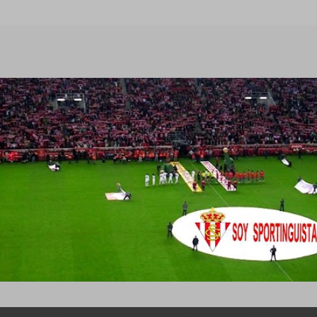
Ir al contenido principal