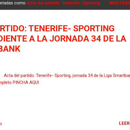
quetadas como
Acta del partido: Tenerife- Sporting
MOSTRAR
RTIDO: TENERIFE- SPORTING
IENTE A LA JORNADA 34 DE LA
BANK
a del partido: Tenerife- Sporting, jornada 34 de la Liga Smartba
mpleto PINCHA AQUI
LEER
io