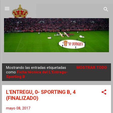
Ir al contenido principal
Mostrando las entradas etiquetadas
MOSTRAR TODO
E
como
Ficha técnica del L'Entregu-
Sporting B
n
t
r
L'ENTREGU, 0- SPORTING B, 4
a
(FINALIZADO)
d
mayo 08, 2017
a