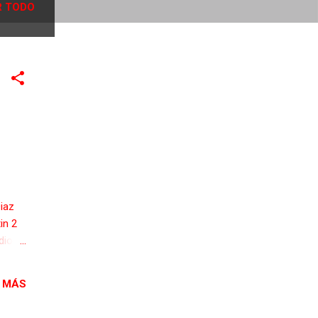
 TODO
iaz
tin 2
dio
S 15
 MÁS