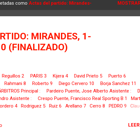
quetadas como
Actas del partido: Mirandes-
MOSTRAR
RTIDO: MIRANDES, 1-
 0 (FINALIZADO)
 Reguillos 2 PARIS 3 Kijera 4 David Prieto 5 Puerto 6
 7 Rahmani 8 Roberto 9 Diego Cervero 10 Borja Sanchez 11
RBITROS Principal : Pardeiro Puente, Jose Alberto Asistente : D
andro Asistente : Crespo Puente, Francisco Real Sporting B 1 Mar
dero 4 Rodriguez 5 Ruiz 6 Arellano 7 Cerro 8 PEDRO 9 Clau
 11 Cayarga ENTRENADOR Alfaro Armengot, Pablo SUSTITUCIONE
e (54') 14 Igor ...
LEER
io