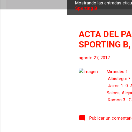
Mostrando las entradas eti
E
Sporting B
n
t
r
ACTA DEL PA
a
SPORTING B,
d
a
s
agosto 27, 2017
Mirandés 1
Albistegui
Jaime 1 0 Á
Salces, Alej
Ramon 3 Cor
10 Cristian
Romero Jaim
Publicar un comentar