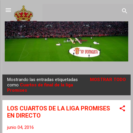
Ir al contenido principal
Mostrando las entradas etiquetadas
MOSTRAR TODO
E
como
Cuartos de final de la liga
Promises
n
t
r
LOS CUARTOS DE LA LIGA PROMISES
a
EN DIRECTO
d
junio 04, 2016
a