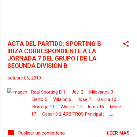
ACEITON- SANTIAGO, del
Comité/Delegación: Balear. - AVAR 1: RIOS
VARGAS- IVAN, del Comité/Delegación:
Andaluz.
ACTA DEL PARTIDO: SPORTING B-
IBIZA CORRESPONDIENTE A LA
JORNADA 7 DEL GRUPO I DE LA
SEGUNDA DIVISION B
octubre 06, 2019
Real Sporting B 1 Javi 2 Milovanov 3
Berto 5 Villalon 6 Jose 7 Garcia 10
Borrego 11 Alberto 14 Isma 16 Mece
17 Cesar 0 2 ÁRBITROS Principal : ...
LEER MÁS
Publicar un comentario