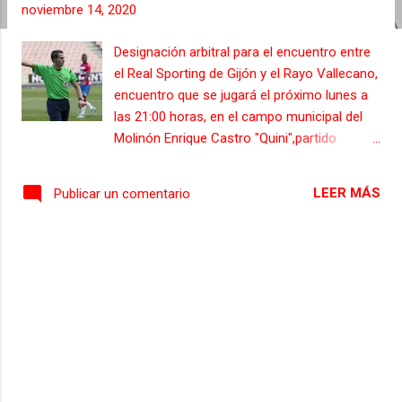
noviembre 14, 2020
s
Designación arbitral para el encuentro entre
el Real Sporting de Gijón y el Rayo Vallecano,
encuentro que se jugará el próximo lunes a
las 21:00 horas, en el campo municipal del
Molinón Enrique Castro "Quini",partido
correspondiente a la jornada 12 de la Liga
Smartbank. - Árbitro: AIS REIG- SAUL, del
LEER MÁS
Publicar un comentario
Comité/Delegación: Valenciano. - Cuarto
árbitro: FERROL MUÑIZ- MIGUEL, del
Comité/Delegación: Gallego. - Árbitro
asistente 1: SAENEN ALVAREZ- MARCOS
DANIEL, del Comité/Delegación: Valenciano.
- Árbitro asistente 2: CAMPO HERNANDEZ-
RUBEN, del Comité/Delegación: Valenciano. -
Delegado-Informador: QUINTANA
MENDIOLA- ALBERTO, del
Comité/Delegación: Cantabro. - VAR: VARON