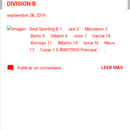
DIVISION B
s
septiembre 28, 2019
Real Sporting B 1 Javi 2 Milovanov 3
Berto 5 Villalon 6 Jose 7 Garcia 10
Borrego 11 Alberto 14 Isma 16 Mece
17 Cesar 1 0 ÁRBITROS Principal : ...
LEER MÁS
Publicar un comentario