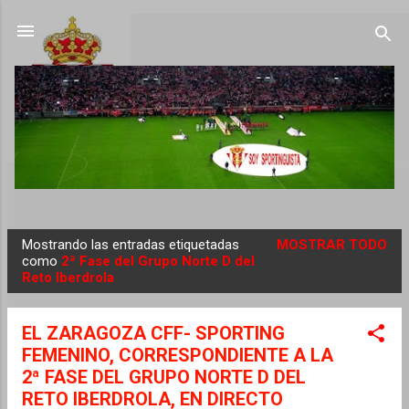
Ir al contenido principal
Mostrando las entradas etiquetadas
MOSTRAR TODO
E
como
2ª Fase del Grupo Norte D del
Reto Iberdrola
n
t
r
EL ZARAGOZA CFF- SPORTING
a
FEMENINO, CORRESPONDIENTE A LA
d
2ª FASE DEL GRUPO NORTE D DEL
RETO IBERDROLA, EN DIRECTO
a