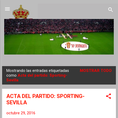
Ir al contenido principal
Mostrando las entradas etiquetadas
MOSTRAR TODO
E
como
Acta del partido: Sporting-
Sevilla
n
t
r
ACTA DEL PARTIDO: SPORTING-
a
SEVILLA
d
octubre 29, 2016
a