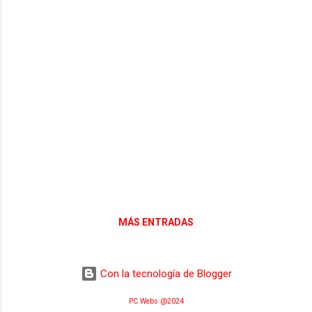
23 Coke 24 Llorente ENTRENADOR Fernandez
Antuña, Abelardo SUSTI...
MÁS ENTRADAS
Con la tecnología de Blogger
PC Webs @2024