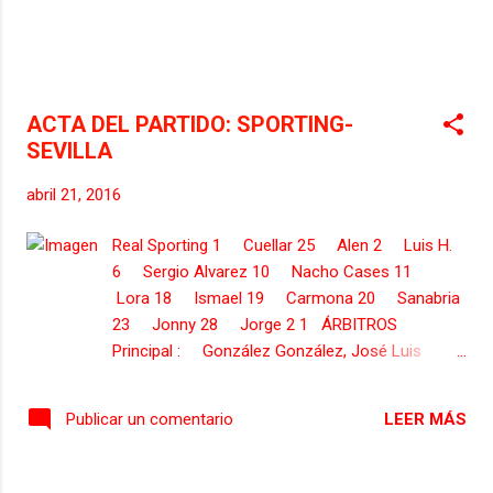
ACTA DEL PARTIDO: SPORTING-
SEVILLA
abril 21, 2016
Real Sporting 1 Cuellar 25 Alen 2 Luis H.
6 Sergio Alvarez 10 Nacho Cases 11
Lora 18 Ismael 19 Carmona 20 Sanabria
23 Jonny 28 Jorge 2 1 ÁRBITROS
Principal : González González, José Luis
Asistente : Sanchez Santos, Jose Maria
Asistente : Rubio Palomino, Ignacio 4º Arbitro
LEER MÁS
Publicar un comentario
: Roman Roman, Fernando Sevilla 1 Rico 25
Mariano 3 Rami 4 Krychowiak 6 Carrico 8
Iborra 14 Cristoforo 18 Escudero 22 Ievgenii