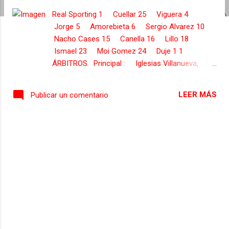
s
Real Sporting 1 Cuellar 25 Viguera 4
Jorge 5 Amorebieta 6 Sergio Alvarez 10
Nacho Cases 15 Canella 16 Lillo 18
Ismael 23 Moi Gomez 24 Duje 1 1
ÁRBITROS Principal : Iglesias Villanueva,
Ignacio Asistente : Costoya Rodriguez,
Alfonso Asistente : Ramos Ferreiros, Enrique
LEER MÁS
Publicar un comentario
Jose 4º Arbitro : Alvarez Fernandez, Carlos
Sevilla 1 Rico 3 Mariano 6 Carrico 9 Vietto
10 Samir 12 Wissam 15 Steven 20 Vitolo
22 Franco 23 Rami 24 Gabriel Ivan
ENTRENADOR Fernandez Antuña, Abelar...