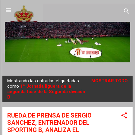
Ir al contenido principal
Mostrando las entradas etiquetadas
MOSTRAR TODO
E
como
1ª Jornada liguera de la
segunda fase de la Segunda división
n
B
t
r
RUEDA DE PRENSA DE SERGIO
a
SANCHEZ, ENTRENADOR DEL
d
SPORTING B, ANALIZA EL
a