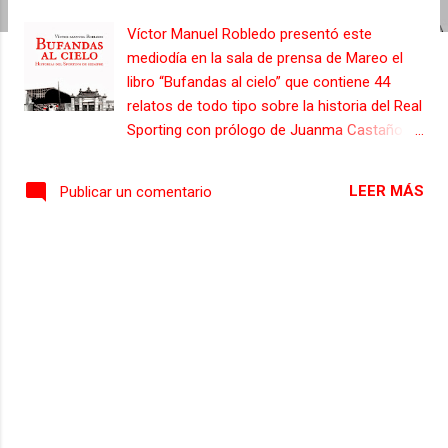
s
Víctor Manuel Robledo presentó este
mediodía en la sala de prensa de Mareo el
libro “Bufandas al cielo” que contiene 44
relatos de todo tipo sobre la historia del Real
Sporting con prólogo de Juanma Castaño. El
trabajo de investigación del periodista
gijonés se desarrolló en los últimos cuatros
LEER MÁS
Publicar un comentario
años y contiene curiosos artículos de
carácter heterogéneo que van desde la
trayectoria por el Sporting de jugadores
emblemáticos como Manolo Meana, Enrique
Castro "Quini", Jesús Castro, Joaquín
Alonso, Enzo Ferrero, Tati Valdés o David
Villa hasta futbolistas que tuvieron un paso
efímero como los argentinos Jorge
Domínguez y Darío Passaggio, el serbio
Dusan Savic, el irlandés Kevin Moran, el
nigeriano Bright o el brasileño Souza.