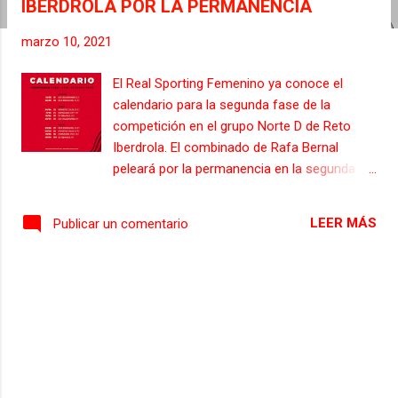
IBERDROLA POR LA PERMANENCIA
s
marzo 10, 2021
El Real Sporting Femenino ya conoce el
calendario para la segunda fase de la
competición en el grupo Norte D de Reto
Iberdrola. El combinado de Rafa Bernal
peleará por la permanencia en la segunda
categoría del fútbol femenino nacional en un
sprint final de diez jornadas en las que se
LEER MÁS
Publicar un comentario
enfrentará a CE Seagull, Athletic de Bilbao B,
Zaragoza CF Femenino, RCD Espanyol B y
UD Collerense. En esta segunda etapa
liguera, que comenzará el fin de semana del
21 de marzo, las gijonesas tendrán como
primer rival al UD Collerense, al que recibirán
en la Escuela de Fútbol de Mareo. La primera
salida será la visita al RCD Espanyol B el