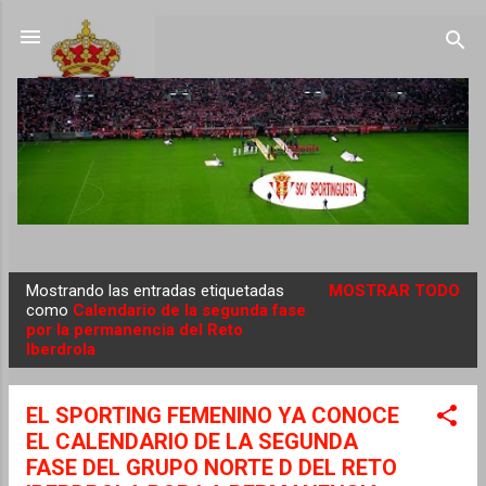
Ir al contenido principal
Mostrando las entradas etiquetadas
MOSTRAR TODO
E
como
Calendario de la segunda fase
por la permanencia del Reto
n
Iberdrola
t
r
EL SPORTING FEMENINO YA CONOCE
a
EL CALENDARIO DE LA SEGUNDA
d
FASE DEL GRUPO NORTE D DEL RETO
a