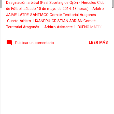
Desginación arbitral (Real Sporting de Gijón - Hércules Club
s
de Fútbol, sábado 10 de mayo de 2014, 18 horas) : Árbitro:
JAIME LATRE-SANTIAGO Comité Territorial Aragonés
Cuarto Árbitro: LIXANDRU-CRISTIAN ADRIAN Comité
Territorial Aragonés Árbitro Asistente 1: BUENO MATEO-
JORGE Comité Territorial Aragonés Árbitro Asistente 2:
TRESACO ESCABOSA-FERNANDO Comité Territorial
LEER MÁS
Publicar un comentario
Aragonés Delegado-Informador: ESTEBAN DÍAZ-
LEONARDO Comité Territorial Asturiano