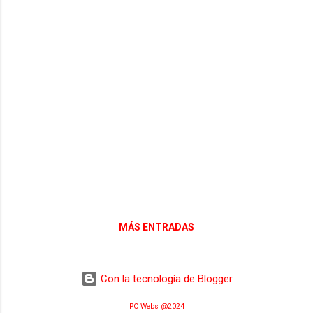
árbitro oficiará el también aragonés Adrián
Lixandru. En cuanto al delegado informador,
ha sido designado el gijonés Leonardo
Esteban Díaz.
MÁS ENTRADAS
Con la tecnología de Blogger
PC Webs @2024