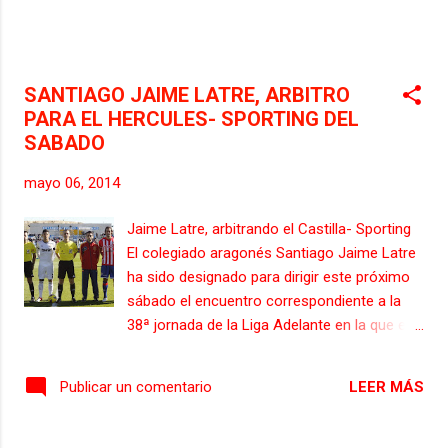
SANTIAGO JAIME LATRE, ARBITRO
PARA EL HERCULES- SPORTING DEL
SABADO
mayo 06, 2014
Jaime Latre, arbitrando el Castilla- Sporting
El colegiado aragonés Santiago Jaime Latre
ha sido designado para dirigir este próximo
sábado el encuentro correspondiente a la
38ª jornada de la Liga Adelante en la que el
Sporting recibirá en El Molinón al Hércules
de Alicante a las 18 horas. Jaime Latre
LEER MÁS
Publicar un comentario
estará asistido en las bandas por sus
compañeros de comité Jorge Bueno Mateo
y Fernando Tresaco Escabosa. Como cuarto