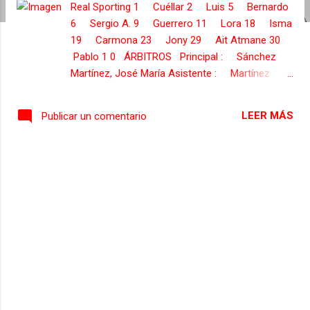
Real Sporting 1 Cuéllar 2 Luis 5 Bernardo
s
6 Sergio A. 9 Guerrero 11 Lora 18 Isma
19 Carmona 23 Jony 29 Ait Atmane 30
Pablo 1 0 ÁRBITROS Principal : Sánchez
Martínez, José María Asistente : Martínez
Nicolás, Javier Asistente : Lopez Mir, Juan
Jose 4º Arbitro : Vila Sánchez, Miguel Angel
LEER MÁS
Publicar un comentario
Alavés 1 Goitia 3 Raúl García 5 Laguardia 7
Juli 8 Toti 10 Barreiro 16 Toribio 17 Medina
19 Manu García 20 Jarošík 28 Sergio Llamas
ENTRENADOR Abelardo Fernández Antuña
SUST...