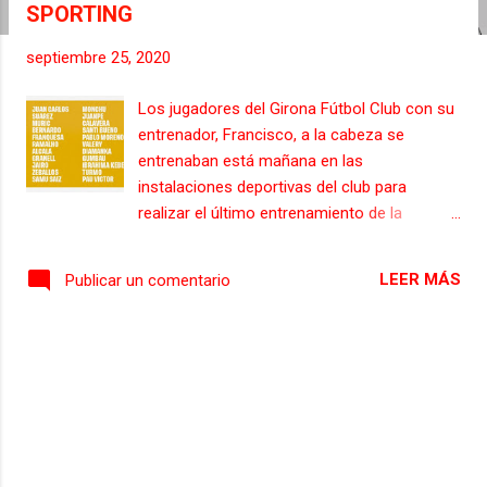
SPORTING
s
septiembre 25, 2020
Los jugadores del Girona Fútbol Club con su
entrenador, Francisco, a la cabeza se
entrenaban está mañana en las
instalaciones deportivas del club para
realizar el último entrenamiento de la
semana previo al encuentro de mañana, a
las 18:15, ante el Real Sporting de Gijón, en el
LEER MÁS
Publicar un comentario
estadio municipal del Molinón Enrique Castro
"Quini", partido correspondiente a la jornada
3 de la Liga Smartbank, pero que para los
gerundenses será el primer partido de la
competición tras haber disputado el play off
de ascenso de la pasada campaña. En la
lista de 22 jugadores facilitada por el técnico
Francisco destaca la ausencia de Stuani,