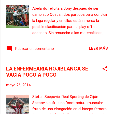
de unas tres semanas para poder volver a
Abelardo felicita a Jony después de ser
competir, con lo que los plazos de la actual
cambiado Quedan dos partidos para concluir
campaña se le agotan. Su baja para
la Liga regular y en ellos está inmersa la
Zaragoza se suma a las de Hugo Fraile,
posible clasificación para el play off de
Canella, Álex Serrano y Casquero.
ascenso. Sin renunciar a las matemáticas,
aunque un ascenso directo no parece lo
más previsible, dado que se necesitaría que
LEER MÁS
Publicar un comentario
todos los plenos fueran favorables, el
equipo gijonés piensa en sumar los más
puntos posibles y todo ello porque cuanto
LA ENFERMEARIA ROJIBLANCA SE
más arriba se clasifique, más opciones
VACIA POCO A POCO
tendrá en las eliminatorias en caso de
igualdad. Los penaltis se sustituyen, en caso
mayo 26, 2014
de empate y tras el valor doble de los goles
fuera, por beneficiar al que mejor haya
Stefan Scepovic, Real Sporting de Gijón
quedado clasificado. La valoración de las
Scepovic sufre una "contractura muscular
tarjetas Bajo estos considerandos y el
fruto de una elongación en el bíceps femoral
número teórico de partidos que quedan por