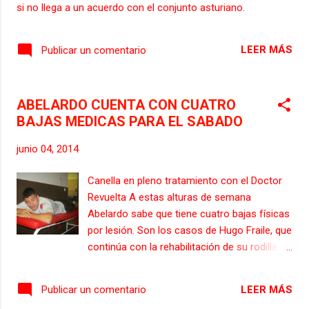
si no llega a un acuerdo con el conjunto asturiano.
equipo” , y no duda en afirmar que: “Sea aquí
o en otro sitio, tengo que jugar” , sin
descartar el poder jugar en el filial rojiblanco
LEER MÁS
Publicar un comentario
a las ordenes de Tomás Hervás. No duda en
decir que: “Trabajaré para ganarme el puesto;
luego ya se ...
ABELARDO CUENTA CON CUATRO
BAJAS MEDICAS PARA EL SABADO
junio 04, 2014
Canella en pleno tratamiento con el Doctor
Revuelta A estas alturas de semana
Abelardo sabe que tiene cuatro bajas físicas
por lesión. Son los casos de Hugo Fraile, que
continúa con la rehabilitación de su rodilla
tras la operación a la que fue sometido;
Nacho Cases, que trabaja en la rehabilitación
LEER MÁS
Publicar un comentario
de la rotura fibrilar que sufrió; Álex Serrano