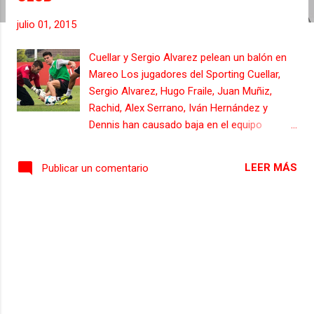
s
julio 01, 2015
Cuellar y Sergio Alvarez pelean un balón en
Mareo Los jugadores del Sporting Cuellar,
Sergio Alvarez, Hugo Fraile, Juan Muñiz,
Rachid, Alex Serrano, Iván Hernández y
Dennis han causado baja en el equipo
gijones, ya que su contrato expiró anoche a
las 0:00, desde ese momento son libres para
LEER MÁS
Publicar un comentario
conmprometerse con el equipo que ellos
quieran, aunque en su mayoria su idea
principal es la de defender los colores del
Sporting en la liga BBVA. A día de hoy las
conversaciones para sus renovaciones
siguen, y son llevadas a caba por el director
deportivo del Sporting, Nico Rodríguez, el
cual ha querido transmitir a los aficionados
un mensaje de tranquilidad ya que todas