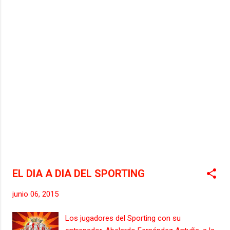
Cuellar y la de Sergio Alvarez, del primero de
ellos se puede decir que el acuerdo es casí
total y solo faltan unos flecos para
anunciarla, en el caso del centrocampista
avilesino tambíen las posturas estan cerca y
está semana se espera en Mareo la llegada
de su representante, Alvaro Torre, cabeza
visible de la empresa de representación de
futbolistas You First Sports, para cerrar su
renovación. Según ha podido saber este blog
el Sporting va a plantear la renovación del
centrocampista Juan Muñiz, al cual se le
hará una oferta que en principio es del
agrado del canterano, y de está manera
EL DIA A DIA DEL SPORTING
rechazar...
junio 06, 2015
Los jugadores del Sporting con su