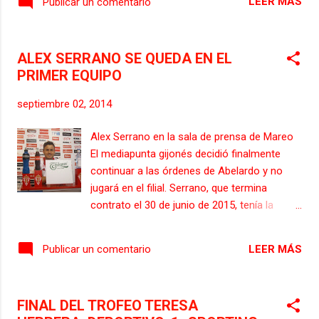
Sporting juega a las seis de la tarde de
LEER MÁS
Publicar un comentario
Serrano, quien este temporada aún no ha
mañana sábado en el campo de Anduva, en
jugado en Liga. El mediapunta de 19 años,
Miranda de Ebro, frente al Mi...
que también puede jugar de delantero,
ALEX SERRANO SE QUEDA EN EL
apunta a ser la única novedad de la
PRIMER EQUIPO
convocatoria para el partido de este sábado
en Anduva. Al término de la sesión matinal
septiembre 02, 2014
Abelardo ofrecerá la lista de 18 jugadores
convocados, en la que previsiblemente no
Alex Serrano en la sala de prensa de Mareo
estará Carlos Castro. El canterano, de 19
El mediapunta gijonés decidió finalmente
años, está debilitado tras su proceso vírico,
continuar a las órdenes de Abelardo y no
por lo que no se encuentra en las mejores
jugará en el filial. Serrano, que termina
condiciones para viajar a Miranda. En
contrato el 30 de junio de 2015, tenía la
cualquier caso, el técnico gijonés también
intención de acumular minutos con el
podría llevarse a más de 18 jugadores para
Sporting B, pero por su contrato no podía
evaluar el estado físico de Castro el mismo
LEER MÁS
Publicar un comentario
compatibilizar su presencia en los dos
día del partido, y a partir de ahí decidir el
equipos. Álex Serrano solo jugará con el
descar...
primer equipo. El canterano de 19 años
FINAL DEL TROFEO TERESA
tratará de convencer a su entrenador para