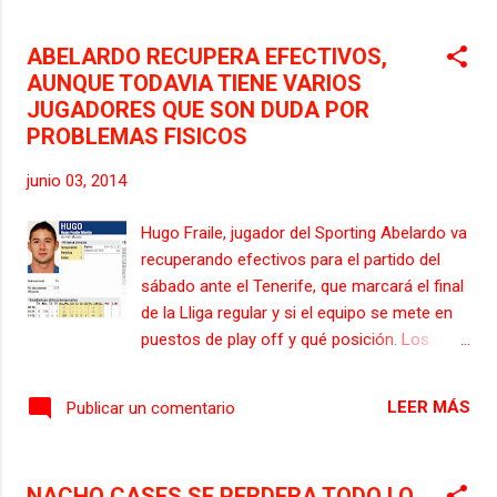
que está en la recta final de la recuperación
de su esguince de tobillo, aunque todavía
ABELARDO RECUPERA EFECTIVOS,
tendrá que esperar una semana más, y
AUNQUE TODAVIA TIENE VARIOS
Canella, que recibe tratamiento y fisioterapia
JUGADORES QUE SON DUDA POR
por la tendinitis aquilea que arrastra. En
PROBLEMAS FISICOS
cuanto a Lekic y Luis Hernández, que
regresaron con contusiones de Zaragoza,
junio 03, 2014
se entrenaron con total normalidad esta
mañana. También normalizan el trabajo
Hugo Fraile, jugador del Sporting Abelardo va
Guerrero, tras un esguince en su rodilla
recuperando efectivos para el partido del
derecha, y Mendy, tras una pubalgia.
sábado ante el Tenerife, que marcará el final
de la Lliga regular y si el equipo se mete en
puestos de play off y qué posición. Los
rojiblancos dependen de sí mismos.
Descartados Nacho Cases y Hugo Fraile, en
LEER MÁS
Publicar un comentario
el parte médico hay siete nombres más, si
bien el grueso se ha incorporado al trabajo
del grupo. Con las lógicas prevenciones de
NACHO CASES SE PERDERA TODO LO