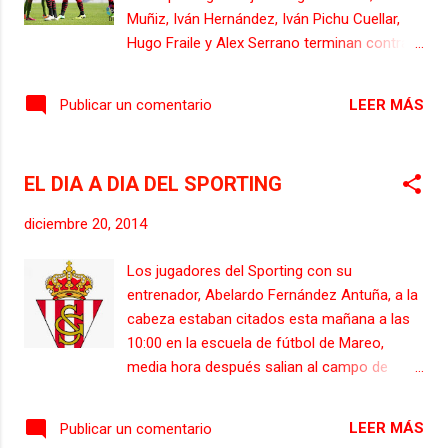
siguientes días, ya que el del viernes será el
Muñiz, Iván Hernández, Iván Pichu Cuellar,
que ofrezca su cara más lúdica. En el último,
Hugo Fraile y Alex Serrano terminan contrato
el del sábado, los rojiblancos se detendrán
con el conjunto gijones el próximo 30 de
en aspectos tácticos y de estrategia,
Junio, por lo que al quedarles menos de seis
mientras que en cuestiones físicas primará
LEER MÁS
Publicar un comentario
meses de contrato, según las leyes FIFA,
la velocidad. Todo ello a...
pueden ya negociar contratos con otros
equipos. Sergio Alvarez y Juan Muñiz son
EL DIA A DIA DEL SPORTING
los dos que más cerca están de seguir en
Gijón, ya que ambós futbolistas al igual que
diciembre 20, 2014
el Sporting quieren ampliar su contrato, el
primero de ellos el avilesino Sergio Alvarez
Los jugadores del Sporting con su
es pieza básica para el Sporting de Abelardo,
entrenador, Abelardo Fernández Antuña, a la
al igual que Juan Muñiz que es uno de los
cabeza estaban citados esta mañana a las
jugadores fuertes de la actual plantilla
10:00 en la escuela de fútbol de Mareo,
rojiblanca. Sobre la situación del portero Iván
media hora después salian al campo de
Pichu Cuellar todo dependerá de donde
entrenamiento para realizar la última sesión
juegue el equipo la próxima temporada, ya
de la semana previa al encuentro que
que su buena trayectoria en la porteria
LEER MÁS
Publicar un comentario
mañana domingo enfrentará a las 17:00 al