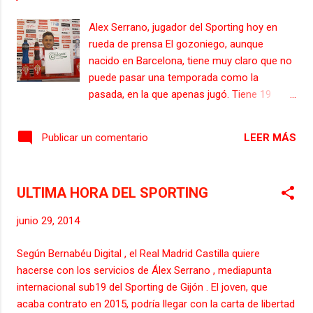
entrena el ex rojiblanco Álvaro Gutiérrez.
Deportivo : Fabricio; Manuel Pablo (Laure),
Alex Serrano, jugador del Sporting hoy en
Lopo (Insua), Bergantiños, Canella
rueda de prensa El gozoniego, aunque
(Luisinho), José Rodríguez, Wilk, Cuenca
nacido en Barcelona, tiene muy claro que no
(Lucas Gómez), Cavaleiro, (Fariña) Juan
puede pasar una temporada como la
Carlos (Juan Domínguez) y Borja (Lux,
pasada, en la que apenas jugó. Tiene 19
Remeseiro, Arizmendi, Iago, Toché, Seoane).
años, le queda este año de contrato y sea
Sporting : Cuéllar; Lora, Julio (Luis
donde sea, quiere jugar. Su aspiración es
Hernández), Ivan Hernánd...
LEER MÁS
Publicar un comentario
poder hacerlo en el Sporting, a las órdenes
de Abelardo, aunque no desdeña poder jugar
en el filial si fuera el caso. El jugador de la
ULTIMA HORA DEL SPORTING
cantera sportinguista afirma que: “El míster
apuesta por la gente joven” , y : “Los años
junio 29, 2014
pasan y tengo que dar más de mí, además
de que es mi última temporada con
Según Bernabéu Digital , el Real Madrid Castilla quiere
contrato” . Sobre la temporada pasada el
hacerse con los servicios de Álex Serrano , mediapunta
jugador sportinguista afirma que: “La pasada
internacional sub19 del Sporting de Gijón . El joven, que
temporada fue complicada y dura para mí” ,
acaba contrato en 2015, podría llegar con la carta de libertad
además de que: “Me veo con hueco en el