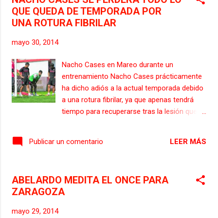
por medio, así está la situación de cada uno
QUE QUEDA DE TEMPORADA POR
de ellos. - Álex Serrano: esguince de tobillo
UNA ROTURA FIBRILAR
derecho, trabaja con el readaptador
(pendiente de evolución). - Canella: tendinitis
mayo 30, 2014
aquilea en el pie izquierdo, se ha
reincorporado al grupo y aumentará la carga
Nacho Cases en Mareo durante un
de trabajo según vayan remitiendo los
entrenamiento Nacho Cases prácticamente
dolores, aunque estos todavía se mantienen,
ha dicho adiós a la actual temporada debido
por lo que no completó la sesión (pendiente
a una rotura fibrilar, ya que apenas tendrá
de evolución). - Mendy: pubalgia, se
tiempo para recuperarse tras la lesión que le
reincorporó al grupo (recuperable). -
fue detectada. El centrocampista gijonés
Guerrero: esguince en la rodilla derecha,
sufre una "rotura fibrilar de grado 2 en el
trabaja con el grupo con prevención (p...
LEER MÁS
Publicar un comentario
recto anterior del muslo derecho". Así lo
reveló una resonancia magnética a la que
fue sometido después de que ayer en la
ABELARDO MEDITA EL ONCE PARA
tarde tuviera unas persistentes molestias en
ZARAGOZA
el cuádriceps derecho, lo que llevaron a los
Servcios Médicos del club a realizarle dicha
mayo 29, 2014
prueba radiológica. Se calcula que necesitará