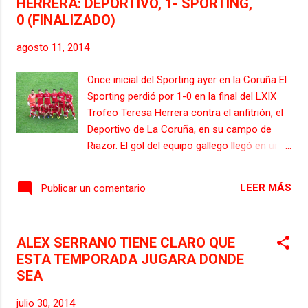
HERRERA: DEPORTIVO, 1- SPORTING,
disponer de los minutos que no tuvo el
0 (FINALIZADO)
curso pasado. Durante la pretemporada
tanto el propio futbolista como
agosto 11, 2014
Abelardo comentaron en varias ocasiones la
necesidad de evitar otro año en blanco y
Once inicial del Sporting ayer en la Coruña El
continuar con la progresión que le llevó a ser
Sporting perdió por 1-0 en la final del LXIX
el capitán de la selección española sub 19.
Trofeo Teresa Herrera contra el anfitrión, el
En ese sentido, Serrano está llamado a tener
Deportivo de La Coruña, en su campo de
más protagonismo ante la ausencia de
Riazor. El gol del equipo gallego llegó en una
fichajes y la presencia de solo dos
jugada de mala suerte en la primera mitad,
delanteros en la primera plantilla. Una
ya que se produjo en propia puerta en un
posición en la que jugaba habitualmente en
LEER MÁS
Publicar un comentario
saque de esquina. El conjunto gijonés había
el filial, aunque tr...
dejado previamente atrás en la semifinal al
Sporting de Portugal, mientras que el cuadro
ALEX SERRANO TIENE CLARO QUE
gallego había eliminado al Nacional de
ESTA TEMPORADA JUGARA DONDE
Montevideo (3-0). En la lucha por el tercer y
SEA
cuarto puestos, el Sporting de Portugal ganó
por 2-0 al Nacional de Montevideo que
julio 30, 2014