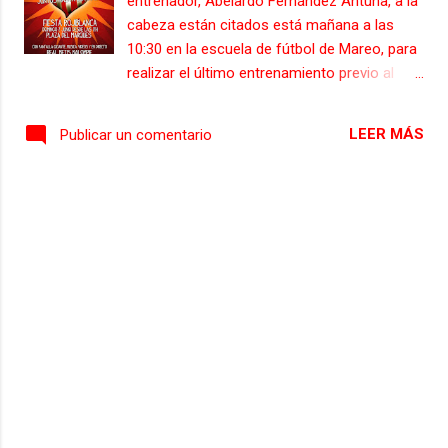
entrenador, Abelardo Fernández Antuña, a la
cabeza están citados está mañana a las
10:30 en la escuela de fútbol de Mareo, para
realizar el último entrenamiento previo al
encuentro que mañana enfrentará a los
gijoneses contra el Real Betis en el Benito
LEER MÁS
Publicar un comentario
Villamarín a las 18:00, correspondiente a la
jornada número 42 de la liga adelante, y
dónde la plantilla gijonesa se juega el último
cartucho para poder lograr el tan ansiado
ascenso, aunque para que ese sueño se
pueda cumplir el Sporting no depende, por
desgracia, de si mismo, ya que además de
tener que ganar, hay que esperar a que el
Girona pierda, y en caso de que el equipo
catalán empate en su encuentro con el
Lugo, el equipo entrenado por el Pitu
Abelardo tendrá que ganar por dos goles de
diferencia. Abelardo se lleva para la capital