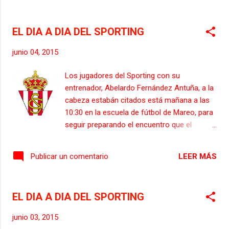
andaluza a la totalidad de la plantilla,
lesionados inclusive, casos de Álex Barrera y
Álvaro Bustos, con bajas de larga duración,
EL DIA A DIA DEL SPORTING
o de Mandi y Álex Serrano, q...
junio 04, 2015
Los jugadores del Sporting con su
entrenador, Abelardo Fernández Antuña, a la
cabeza estabán citados está mañana a las
10:30 en la escuela de fútbol de Mareo, para
seguir preparando el encuentro que el
próximo domingo a las 18:00 enfrentará a
los gijoneses con el Real Betis en el Benito
LEER MÁS
Publicar un comentario
Villamarín, y dónde los gijoneses se juegan el
último cartucho para lograr el ascenso a la
liga BBVA. Con el ánimo de luchar por esta
EL DIA A DIA DEL SPORTING
opción hasta el final, Abelardo dispuso el
entrenamiento de esta mañana en el campo
junio 03, 2015
número uno de los de Mareo, con partido