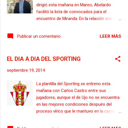
invictos durante una jornada más y de está
dirigió esta mañana en Mareo, Abelardo
manera seguir haciendo historia en la ya
facilitó la lista de convocados para el
laureada historia sportinguista de 109 años.
encuentro de Miranda. En la relación son
Abelardo tiene las bajas de Guerrero y Pablo
novedades Iván Hernández y Álex Serrano .
Pérez por problemas físicos, además de
La lista de 18 ha quedado integrada por
Sergio Álvarez por sanción, tras la quinta
LEER MÁS
Publicar un comentario
Cuéllar, Alberto, Luis Hernández, Álex
tarjeta amarilla que vio en Mendizor...
Menéndez, Bernardo, Sergio Álvarez, Juan
Muñiz, Álex Barrera, Guerrero, Nacho Cases,
EL DIA A DIA DEL SPORTING
Lora, Iván Hernández, Álex Serrano, Santi
Jara, Carmona, Jony, Rachid y Pablo Pérez.
septiembre 19, 2014
Es baja médica Hugo Fraile y a él se sumó
Carlos Castro, que se reincorporó a Mareo
La plantilla del Sporting se entreno esta
tras el proceso vírico que le tuvo durante
mañana con Carlos Castro entre sus
casi toda la semana en la cama. El de Ujo
jugadores, aunque el de Ujo no se encuentra
regresó muy debilitado. El equipo parte por
en las mejores condiciones después del
carretera para Miranda de Ebro esta tarde, a
proceso vírico que le mantuvo en la cama en
las 16.30 horas. En la localidad burgalesa se
los últimos días. Su ausencia en la
alojará en el hotel Ciudad de Miranda. El
convocatoria abre una oportunidad para Álex