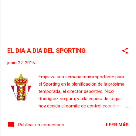
están más o menos encauzadas. - Iván
Hernández : El Capitan del Sporting no
seguirá el año que viene en Gijón, e incluso
se ha planteado el retirarse. - Alex Serrano :
El canterano tampoco seguirá en la
institución, y jugará la próxima temporada en
el filial del Espanyol, equipo con el que ya ha
EL DIA A DIA DEL SPORTING
llegado a un acuerdo...
junio 22, 2015
Empieza una semana muy importante para
el Sporting en la planificación de la próxima
temporada, el director deportivo, Nico
Rodríguez no para, y a la espera de lo que
hoy decida el comite de control económico
de la liga, se decidirá la composion de la
plantilla que el año que viene jugará en la liga
LEER MÁS
Publicar un comentario
BBVA. Está semana se espera anunciar las
renovaciones de los contratos de Iván Pichu