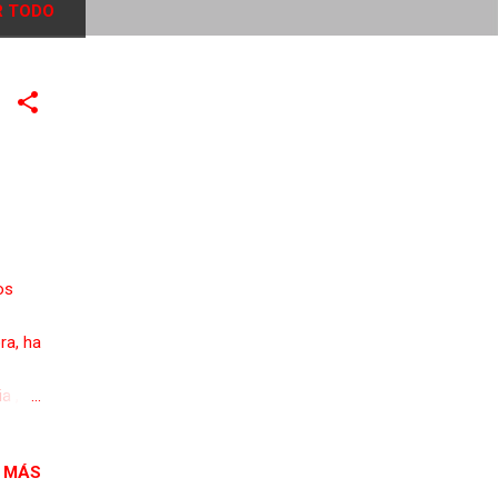
 TODO
os
ra, ha
a ,
a
 MÁS