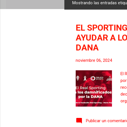
Mostrando las entradas eti
E
n
t
EL SPORTIN
r
a
AYUDAR A L
d
DANA
a
s
noviembre 06, 2024
El 
por
rec
dec
org
uno
Mar
Publicar un comentar
con