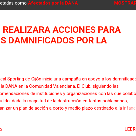
quetadas como
Afectados por la DANA
MOSTRAR
G REALIZARA ACCIONES PARA
OS DAMNIFICADOS POR LA
Real Sporting de Gijón inicia una campaña en apoyo a los damnificad
 la DANA en la Comunidad Valenciana. El Club, siguiendo las
omendaciones de instituciones y organizaciones con las que colabo
idido, dada la magnitud de la destrucción en tantas poblaciones,
anizar un plan de acción a corto y medio plazo destinado a la infanci
 de los ejes que vertebran el trabajo de la Fundación Real Sporting –
ea Rojiblanca. Desde el primer momento, el Real Sporting ha vivido l
LEER
io
moción que ha supuesto esta gran desgracia, en contacto con