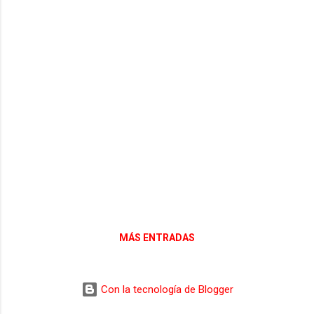
Árbitro Asistente 2: MARTÍNEZ SERRATO-
JOSÉ LUIS, del Comité Territorial Andaluz -
Delegado-Informador: HEVIA OBRAS-
FRANCISCO RAMÓN, del Comité Territorial
Madrileño
MÁS ENTRADAS
Con la tecnología de Blogger