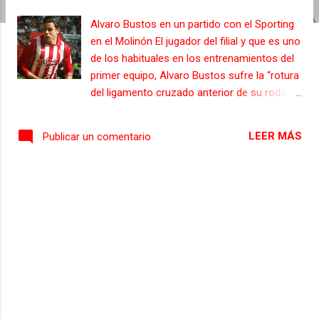
s
Alvaro Bustos en un partido con el Sporting
en el Molinón El jugador del filial y que es uno
de los habituales en los entrenamientos del
primer equipo, Alvaro Bustos sufre la “rotura
del ligamento cruzado anterior de su rodilla
derecha y también tiene afectado el
menisco externo y los ligamentos
LEER MÁS
Publicar un comentario
colaterales”, tal como reveló el estudio de la
resonancia magnética a la que fue sometido
a última hora de la tarde de ayer, se trata de
una lesión muy parecida a la que ya sufrió en
la rodilla izquierda. La lesión del joven
internacional rojiblanco se la produjo en una
acción fortuita cuando se entrenaba ayer
por la mañana en Mareo con el Sporting B. El
jugador está sometido a tratamiento
previamente al inicio del trabajo
preoperatorio que marcará posteriormente