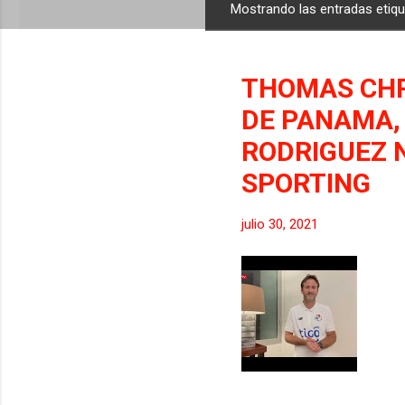
Mostrando las entradas eti
E
n
t
THOMAS CHR
r
a
DE PANAMA,
d
RODRIGUEZ 
a
SPORTING
s
julio 30, 2021