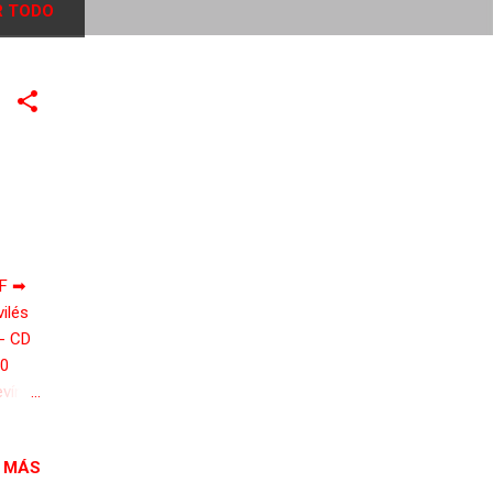
 TODO
CF ➡
ilés
 - CD
00
evín A
ña CF
n B -
 MÁS
o