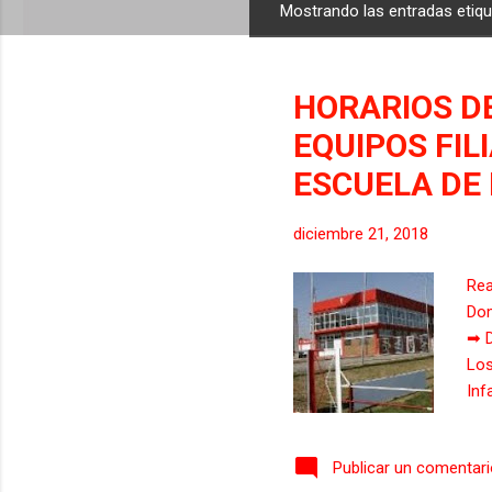
Mostrando las entradas eti
E
n
t
HORARIOS DE
r
a
EQUIPOS FIL
d
ESCUELA DE
a
s
diciembre 21, 2018
Rea
Dom
➡ D
Los
Inf
➡ S
➡ S
Publicar un comentar
Ver