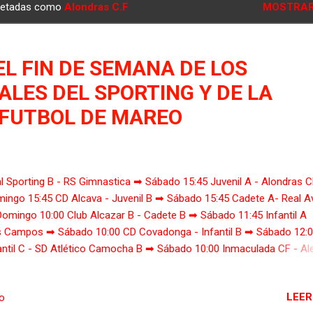
quetadas como
Alondras C.F
MOSTRAR
L FIN DE SEMANA DE LOS
IALES DEL SPORTING Y DE LA
 FUTBOL DE MAREO
l Sporting B - RS Gimnastica ➡ Sábado 15:45 Juvenil A - Alondras 
ingo 15:45 CD Alcava - Juvenil B ➡ Sábado 15:45 Cadete A- Real Av
omingo 10:00 Club Alcazar B - Cadete B ➡ Sábado 11:45 Infantil A
 Campos ➡ Sábado 10:00 CD Covadonga - Infantil B ➡ Sábado 12:
antil C - SD Atlético Camocha B ➡ Sábado 10:00 Inmaculada CF - Al
ábado 10:00 CD Alcava B - Alevín B ➡ Sábado 10:00 Alevín C - Veri
ábado 15:45 Benjamín A - Xeitosa Finstral CF Viernes 18:00 Benjamí
LEER
io
iña CF ➡ Sábado 11:15 Real Sporting Femenino - Gijón FF ➡ Sábad