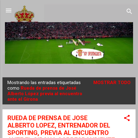
Ir al contenido principal
Mostrando las entradas etiquetadas
MOSTRAR TODO
E
como
Rueda de prensa de José
Alberto López previa al encuentro
n
ante el Girona
t
r
RUEDA DE PRENSA DE JOSE
a
ALBERTO LOPEZ, ENTRENADOR DEL
d
SPORTING, PREVIA AL ENCUENTRO
a