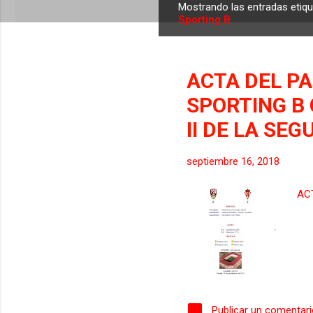
Mostrando las entradas eti
E
Sporting B
n
t
r
ACTA DEL PA
a
SPORTING B
d
a
II DE LA SEG
s
septiembre 16, 2018
AC
Publicar un comentar