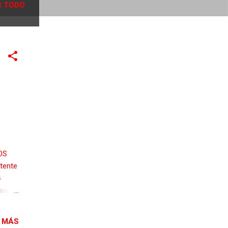
 TODO
OS
tente
4
aver
47')
 MÁS