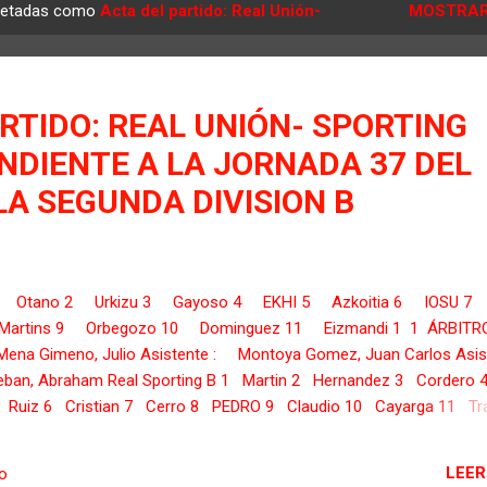
quetadas como
Acta del partido: Real Unión-
MOSTRAR
RTIDO: REAL UNIÓN- SPORTING
NDIENTE A LA JORNADA 37 DEL
 LA SEGUNDA DIVISION B
 1 Otano 2 Urkizu 3 Gayoso 4 EKHI 5 Azkoitia 6 IOSU 7
artins 9 Orbegozo 10 Dominguez 11 Eizmandi 1 1 ÁRBITR
 Mena Gimeno, Julio Asistente : Montoya Gomez, Juan Carlos Asis
ban, Abraham Real Sporting B 1 Martin 2 Hernandez 3 Cordero 
 Ruiz 6 Cristian 7 Cerro 8 PEDRO 9 Claudio 10 Cayarga 11 Tr
Ribera Uranga, Jose Luis SUSTITUCIONES 12 Aimar Azkoitia (
LEER
io