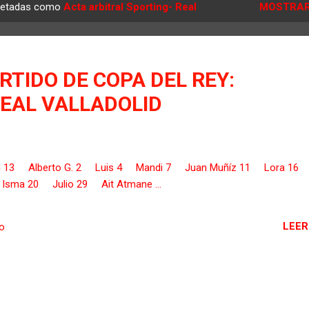
quetadas como
Acta arbitral Sporting- Real
MOSTRAR
RTIDO DE COPA DEL REY:
REAL VALLADOLID
ing 13 Alberto G. 2 Luis 4 Mandi 7 Juan Muñíz 11 Lora 16
sma 20 Julio 29 Ait Atmane ...
LEER
io