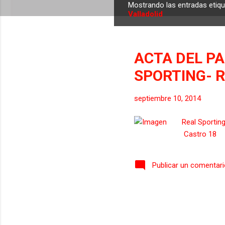
Mostrando las entradas eti
E
Valladolid
n
t
r
ACTA DEL PA
a
SPORTING- 
d
a
s
septiembre 10, 2014
Real Sport
Castro 18 I
Publicar un comentar