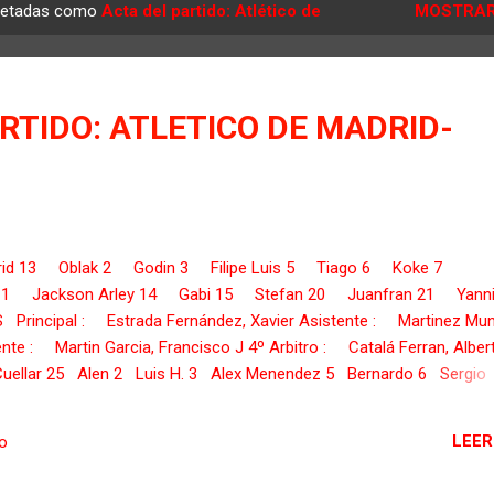
quetadas como
Acta del partido: Atlético de
MOSTRAR
RTIDO: ATLETICO DE MADRID-
adrid 13 Oblak 2 Godin 3 Filipe Luis 5 Tiago 6 Koke 7
11 Jackson Arley 14 Gabi 15 Stefan 20 Juanfran 21 Yanni
Principal : Estrada Fernández, Xavier Asistente : Martinez Mun
ente : Martin Garcia, Francisco J 4º Arbitro : Catalá Ferran, Alber
Cuellar 25 Alen 2 Luis H. 3 Alex Menendez 5 Bernardo 6 Sergio
uerrero 11 Lora 17 Mascarell 22 Pablo 23 Jonny ENTRENADOR
alez, Diego ...
LEER
io