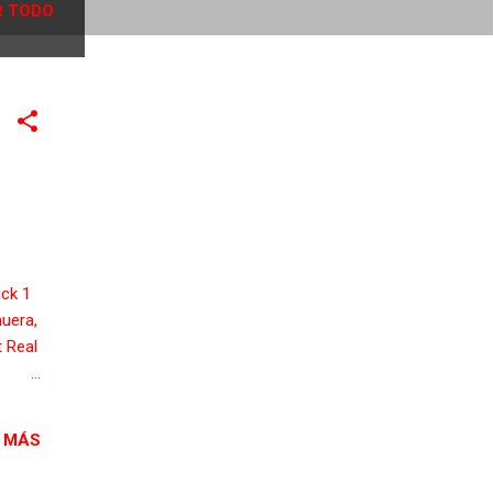
 TODO
ck 1
uera,
t Real
 MÁS