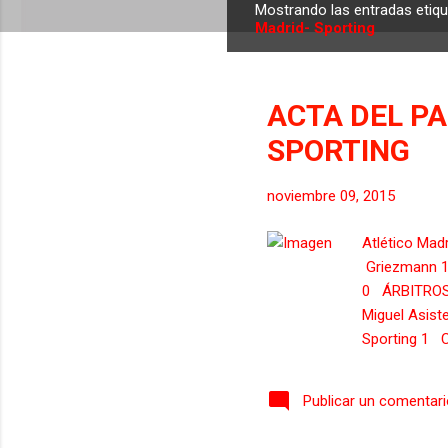
Mostrando las entradas eti
E
Madrid- Sporting
n
t
r
ACTA DEL PA
a
SPORTING
d
a
s
noviembre 09, 2015
Atlético M
Griezmann 
0 ÁRBITROS 
Miguel Asist
Sporting 1 
Alvarez 9 G
Simeone Gonz
Publicar un comentar