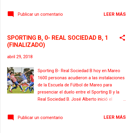
Asistente : Río Amor, Alejandro Jesús Real
Sociedad B 1 Zubiaurre 2 Gorosabel 3
LEER MÁS
Publicar un comentario
Muñoz 4 Le Normand 5 Lapeña 6 Guevara 7
Sangalli 8 Sanz 9 Celorrio 10 Capilla 11
Olaizola ENTRENADOR Lopez Menendez, Jose
SPORTING B, 0- REAL SOCIEDAD B, 1
Alberto SUSTITUCIONES 17 Traver PEDRO
(FINALIZADO)
(64') 18 ...
abril 29, 2018
Sporting B- Real Sociedad B hoy en Mareo
1600 personas acudieron a las instalaciones
de la Escuela de Fútbol de Mareo para
presenciar el duelo entre el Sporting B y la
Real Sociedad B. José Alberto inició el
partido con Dani Martín, Adri Montoro, Víctor
Ruíz, Carlos Cordero, Alberto Espeso,
LEER MÁS
Publicar un comentario
Cristian Salvador, Isma Cerro, Nacho
Méndez, Pedro Díaz, Alberto Cayarga y