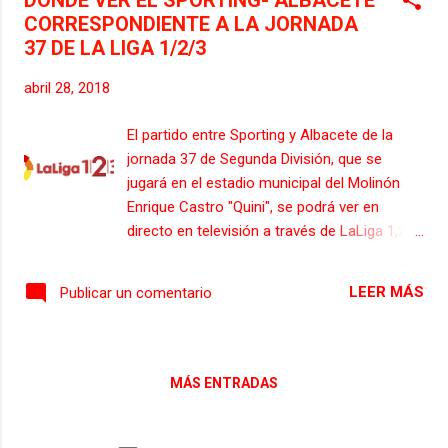
DONDE VER EL SPORTING- ALBACETE
atmosférica estará en 1008 hPa.
CORRESPONDIENTE A LA JORNADA
37 DE LA LIGA 1/2/3
abril 28, 2018
El partido entre Sporting y Albacete de la
jornada 37 de Segunda División, que se
jugará en el estadio municipal del Molinón
Enrique Castro "Quini", se podrá ver en
directo en televisión a través de LaLiga 1,2,3
TV , un canal de televisión que retransmite la
mayoría de partidos de esta categoría. Esta
LEER MÁS
Publicar un comentario
cadena se puede contratar a través de las
operadoras telefónicas y televisivas Orange,
Vodafone, Sky y Telecable.
MÁS ENTRADAS