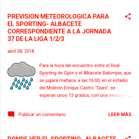
al Albacete Balompie, encuentro
correspondiente a la jornada número 37 de
PREVISION METEOROLOGICA PARA
la Liga 1/2/3. El técnico vallisoletano del
EL SPORTING- ALBACETE
Sporting tiene las bajas de Michael Santos y
CORRESPONDIENTE A LA JORNADA
de Juan Quintero ambos por lesión. No hay
37 DE LA LIGA 1/2/3
bajas por sanción. Baraja no quiere
relajaciones en sus chicos y más jugandose
abril 28, 2018
uno de los dos puestos que dan el ascenso
directo a la Liga Santander por lo que ha
Para la hora del encuentro entre el Real
decidido convocar a todos los jugadores
Sporting de Gijón y el Albacete Balompie, que
disponibles, también entran en la lista dos
se jugará mañana, a las 16:00, en el estadio
jugadores del equipo filial: el defensa, Juan
del Molinón Enrique Castro "Quini", se
Rodríguez y el centrocampista Nacho
esperan unos 13 grados, con una sensación
Méndez. Los 22 elegidos son: Diego Mariño,
términca de 11 grados, un día muy cubierto
Oscar Whalley, Calavera, Lora, Alex Pérez,
con una nubosidad del 80%. Soplara el viento
Guitián, Barba, Jua...
LEER MÁS
Publicar un comentario
entre 14 y 21 Km/h. La probabilidad de lluvia
es de un 60 %. La humedad relativa del aire
estará en el 70 por ciento y la presión