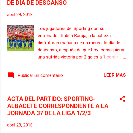
DE DIA DE DESCANSO
abril 29, 2018
Los jugadores del Sporting con su
entrenador, Rubén Baraja, a la cabeza
disfrutaran mañana de un merecido día de
descanso, después de que hoy consiguieran
una sufrida victoria por 2 goles a 1 contra el
Albacete Balompie, resultado que hace que
los sportinguistas sigan una jornada más en
LEER MÁS
Publicar un comentario
puestos de ascenso directo a la Liga
Santander. El encuentro de hoy no deja ni
sancionados ni lesionados. La plantilla
ACTA DEL PARTIDO: SPORTING-
sportinguista regresará el martes a las 10:30
ALBACETE CORRESPONDIENTE A LA
a los entrenamientos, en la escuela de fútbol
JORNADA 37 DE LA LIGA 1/2/3
de Mareo, para empezar a preparar el
próximo compromiso de los asturianos, que
abril 29, 2018
será la visita a la Romareda, para jugar