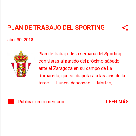
PLAN DE TRABAJO DEL SPORTING
abril 30, 2018
Plan de trabajo de la semana del Sporting
con vistas al partido del próximo sábado
ante el Zaragoza en su campo de La
Romareda, que se disputará a las seis de la
tarde: - Lunes, descanso - Martes,
entrenamiento en Mareo a las 10.30 horas
con comida en régimen de concentración -
LEER MÁS
Publicar un comentario
Miércoles, entrenamiento en Mareo a las
10.30 horas con comida en régimen de
concentración - Jueves, entrenamiento en
El Molinón a puerta cerrada - Viernes,
entrenamiento en Mareo y tras el mismo,