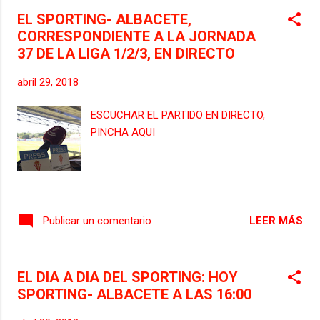
Claudio Medina. El partido comenzó con la
EL SPORTING- ALBACETE,
tónica esperada, los vascos controlando la
CORRESPONDIENTE A LA JORNADA
posesión del balón y los rojiblancos
37 DE LA LIGA 1/2/3, EN DIRECTO
realizando transiciones rápidas para crear
peligro en la portería de Zubiaurre. Las
abril 29, 2018
primeras ocasiones fueron para el Sporting
B en las botas de Isma Cerro y Cristian
ESCUCHAR EL PARTIDO EN DIRECTO,
Salvador pero la más clara la tuvo Adri
PINCHA AQUI
Montoro. El lateral catalán recibió un centro
desde la derecha que remató de manera
acrobática y se fue rozando el palo
izquierdo. El filial rojiblanco seguía apretando
a la defensa vasca y un centro lateral de
LEER MÁS
Publicar un comentario
Isma Cerro fue rematado por Claudio
Medina pe...
EL DIA A DIA DEL SPORTING: HOY
SPORTING- ALBACETE A LAS 16:00