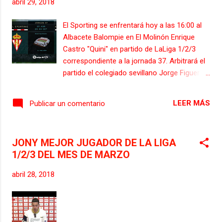
abril 29, 2018
El Sporting se enfrentará hoy a las 16:00 al
Albacete Balompie en El Molinón Enrique
Castro "Quini" en partido de LaLiga 1/2/3
correspondiente a la jornada 37. Arbitrará el
partido el colegiado sevillano Jorge Figueroa
Vázquez. Se espera un partido de gran
ambiente en el campo rojiblanco: sólo
LEER MÁS
Publicar un comentario
quedan entradas en estos momentos para
la Tribuna Oeste. Previamente al inicio del
partido, los jugadores del Sporting saltarán al
JONY MEJOR JUGADOR DE LA LIGA
terreno de juego acompañados cada uno de
1/2/3 DEL MES DE MARZO
ellos por un niño dentro de la campaña
Danone que organiza LaLiga.
abril 28, 2018
Posteriormente, también con la organización
de LaLiga, el rojiblanco Jony recibirá el
trofeo al mejor jugador de la competición del
pasado mes de marzo, que le entregarán los