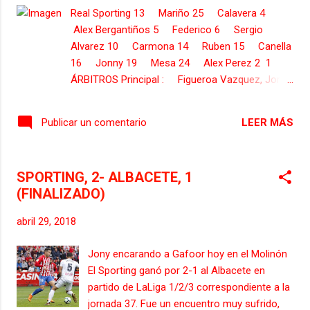
contra el Real Zaragoza, encuentro
Real Sporting 13 Mariño 25 Calavera 4
programado para el sabado, 5 de Mayo, a las
Alex Bergantiños 5 Federico 6 Sergio
18:00, encuentro correspondiente a la
Alvarez 10 Carmona 14 Ruben 15 Canella
jornada número 38 de la Liga 1/2/3.
16 Jonny 19 Mesa 24 Alex Perez 2 1
ÁRBITROS Principal : Figueroa Vazquez, Jorge
Asistente : Calero Cano, Antonio Asistente :
Rios Vargas, Ivan 4º Arbitro : Casanova
LEER MÁS
Publicar un comentario
Cudeiro, Manuel Albacete 13 Nadal 2 Arroyo 3
Morillas 5 Gaffoor 7 Roman 8 Dani 12
MIGUEL ANGEL 16 Jon Erice 20 Cesar 21
SPORTING, 2- ALBACETE, 1
Chus 32 Alvaro ENTRENADOR Baraja Vegas,
(FINALIZADO)
Ruben SUSTITUCIONES 22 ...
abril 29, 2018
Jony encarando a Gafoor hoy en el Molinón
El Sporting ganó por 2-1 al Albacete en
partido de LaLiga 1/2/3 correspondiente a la
jornada 37. Fue un encuentro muy sufrido,