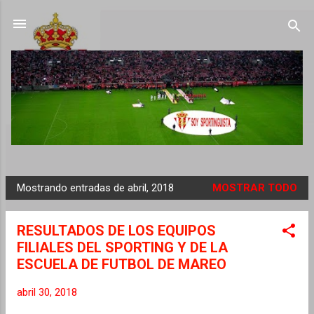
Ir al contenido principal
Mostrando entradas de abril, 2018
MOSTRAR TODO
E
n
RESULTADOS DE LOS EQUIPOS
t
FILIALES DEL SPORTING Y DE LA
r
ESCUELA DE FUTBOL DE MAREO
a
d
abril 30, 2018
a