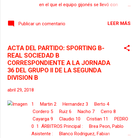
en el que el equipo gijonés se llevó con
merecimiento el triunfo. Se adelantó con un
gol de Jony, empató el cuadro manchego de
LEER MÁS
Publicar un comentario
penalti y logró Camrona el tanto de la
victoria en el tramo final del enfrentamiento.
Previamente al inicio del partido, los
ACTA DEL PARTIDO: SPORTING B-
jugadores del Sporting saltaron al terreno de
REAL SOCIEDAD B
juego acompañados cada uno de ellos por
CORRESPONDIENTE A LA JORNADA
un niño dentro de la campaña Danone que
36 DEL GRUPO II DE LA SEGUNDA
organiza LaLiga. Posteriormente, también
DIVISION B
con la organización de LaLiga, Jony recibió
el trofeo al mejor jugador de la competición
abril 29, 2018
del pasado mes de marzo, que le entregaron
los veteranos Cundi y Redondo. Finalmente,
1 Martin 2 Hernandez 3 Berto 4
dentro de los actos protocolarios previstos
Cordero 5 Ruiz 6 Nacho 7 Cerro 8
para antes del encuentro, el equipo del Mavi
Cayarga 9 Claudio 10 Cristian 11 PEDRO
La Calzada de balonmano hizo el saque de
0 1 ÁRBITROS Principal : Brea Peon, Pablo
honor tras la brillante consecución de la
Asistente : Blanco Rodriguez, Fabian
Cop...