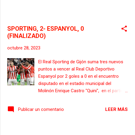
comenzaba con: Iván Martínez, Sergio
Camus, Jon Rojo, Ramiro, Nespral, Slavy,
Alvaro Gómez, Alfred, Ewan, Jordi Tur y
Carlos Gimenez. De inicio, con un gran
SPORTING, 2- ESPANYOL, 0
ambiente en las gradas, tomaron vent...
(FINALIZADO)
octubre 28, 2023
El Real Sporting de Gijón suma tres nuevos
puntos a vencer al Real Club Deportivo
Espanyol por 2 goles a 0 en el encuentro
disputado en el estadio municipal del
Molinón Enrique Castro "Quini", en el partido
correspondiente a la jornada 13 de Liga
Hypermotion con una gran actuación
LEER MÁS
Publicar un comentario
colectiva y los golazos de Juan Otero y
Víctor Campuzano. Fue una primera parte
trepidante, entre dos equipos que
demostraron el porqué de sus buenos