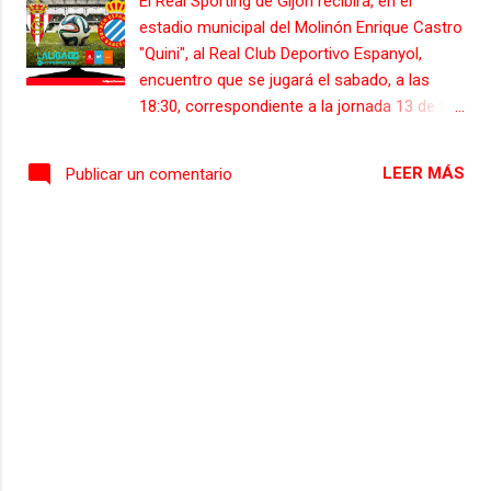
El Real Sporting de Gijón recibirá, en el
estadio municipal del Molinón Enrique Castro
"Quini", al Real Club Deportivo Espanyol,
encuentro que se jugará el sabado, a las
18:30, correspondiente a la jornada 13 de la
Liga Hypermotion. Para el encuentro entre
sportinguistas y pericos el arbitraje correrá a
LEER MÁS
Publicar un comentario
cargo de Adrían Cordero Vega, del Comité
de Árbitros de Cantabria, asistido por
Gonzalo López de La Llave y de Ion
Rodríguez Portela. El cuarto árbitro será
Nestor Holgueras Castellanos. En el VAR
estará el vasco, Gorka Sagues Oscoz. El
Sporting llegá al encuentro en una dinámica
positiva de juego, y después de sumar una
nueva victoria en tierras manchegas, al
vencer al Albacete Balompie, por 1 gol a 3,
esta última victoria ha llevado a los
gijoneses a la octava posición con 21