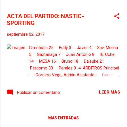
el clásico del fútbol asturiano será Adrián
Cordero Vega, del Comité de Árbitros de
ACTA DEL PARTIDO: NASTIC-
Cantabria, asistido por Gonzalo López De La
SPORTING
Llave y Ion Rodríguez Portela. El cuarto
árbitro será Álvaro López Parra. En el VAR
septiembre 02, 2017
estará el vasco Aitor Gorostegui Fernández-
Ortega. El encuentro se podra seguir en
Gimnàstic 25 Eddy 3 Javier 4 Xavi Molina
directo en #Vamos y LaLiga Hypermotion
5 Gaztañaga 7 Juan Antonio 8 Ik. Uche
TV , canales que emiten a través de la
14 MESA 16 Bruno 18 Daisuke 21
plataforma televisiva de Movistar+ y
Perdomo 33 Perales 0 4 ÁRBITROS Principal
Movistar LaLiga . Pero existen otras
: Cordero Vega, Adrián Asistente : Cerezo
alternativas en Vodafone y Orange , que con
Parfenof, Antonio Luis Asistente : Mateo
su paquete "Love" y Telecable que también
Montañés, Moisés 4º Arbitro : Fuente Martín,
permiten ver la emisión de los canales de
LEER MÁS
Publicar un comentario
Alberto Real Sporting 13 Mariño 5 Federico 6
fútbol. Amazon Prime Video y el grupo
Sergio Alvarez 7 Michael 10 Carmona 11
MasMovil. El Sporting...
Lora 14 Ruben 15 Canella 19 Scepovic 23
Moi Gomez 24 Alex Perez ENTRENADOR
MÁS ENTRADAS
Carreras Ferrer, Lluis ...