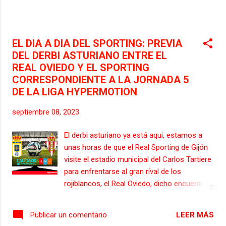
puntos, después de sumar 6 victorias
(Mirandes, Burgos, Tenerife, Huesca, Elche y
Albacete), 3 empates (Real Oviedo, Andorra
y Real Zaragoza) y 3 derrotas (Real
EL DIA A DIA DEL SPORTING: PREVIA
Valladolid, Racing de F...
DEL DERBI ASTURIANO ENTRE EL
REAL OVIEDO Y EL SPORTING
CORRESPONDIENTE A LA JORNADA 5
DE LA LIGA HYPERMOTION
septiembre 08, 2023
El derbi asturiano ya está aqui, estamos a
unas horas de que el Real Sporting de Gijón
visite el estadio municipal del Carlos Tartiere
para enfrentarse al gran ríval de los
rojiblancos, el Real Oviedo, dicho encuentro
se jugará el sabado, a las 18:30,
correspondiente a la jornada 5 de la Liga
LEER MÁS
Publicar un comentario
Hypermotion. El arbitro encargado de dirigir