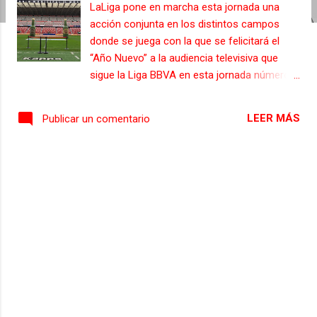
LaLiga pone en marcha esta jornada una
s
acción conjunta en los distintos campos
donde se juega con la que se felicitará el
“Año Nuevo” a la audiencia televisiva que
sigue la Liga BBVA en esta jornada número
23. El césped de El Molinón lucirá una lona
antes del partido con el mensaje “Feliz Año
LEER MÁS
Publicar un comentario
del Mono”, escrito en chino y en castellano.
La “U” televisiva emitirá también durante el
partido un mensaje de felicitación, que
tendrá también su eco en el vídeo marcador
del campo.