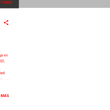
 TODO
ga en
EF,
tad.
to de
rtuna.
imos
 MÁS
tado
io un