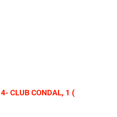
o al frente y se acercó más a la portería de los rojiblancos. El Sport
ético seguía teniendo las oportunidades más claras. Alex Diego, en e
unda mitad, se sumó más a la zona ofensiva, buscando continuam
apoyo de ...
4- CLUB CONDAL, 1 (