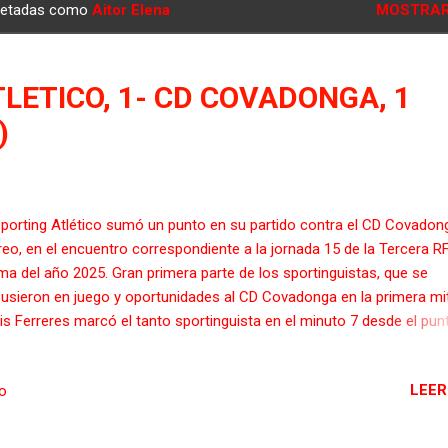
quetadas como
Aitor Elena
MOSTRAR
LETICO, 1- CD COVADONGA, 1
)
Sporting Atlético sumó un punto en su partido contra el CD Covadon
eo, en el encuentro correspondiente a la jornada 15 de la Tercera RF
ima del año 2025. Gran primera parte de los sportinguistas, que se
usieron en juego y oportunidades al CD Covadonga en la primera mi
is Ferreres marcó el tanto sportinguista en el minuto 7 desde el pun
alti. Después llegaron más ocasiones para ampliar distancias, sin fo
 su parte, el CD Covadonga amenazó la portería de Mario en los últ
LEER
io
utos de la primera parte: Adri Sancho evitó el tanto visitante y en la
uiente jugada, tras un córner, Aitor Elena firmó el 1-1. Con ese resul
llegó al descanso. Tras la reanudación del juego, el CD Covadonga d