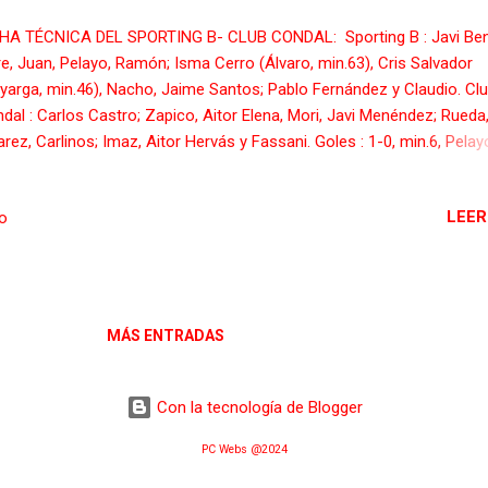
HA TÉCNICA DEL SPORTING B- CLUB CONDAL: Sporting B : Javi Ben
re, Juan, Pelayo, Ramón; Isma Cerro (Álvaro, min.63), Cris Salvador
yarga, min.46), Nacho, Jaime Santos; Pablo Fernández y Claudio. Cl
dal : Carlos Castro; Zapico, Aitor Elena, Mori, Javi Menéndez; Rueda,
arez, Carlinos; Imaz, Aitor Hervás y Fassani. Goles : 1-0, min.6, Pelayo
.46, Jaime Santos; 2-1, min54, Aitor Elena; 3-1, min.65, Álvaro; 4-1, m
lo. Árbitro: Álvarez Lana, Roberto (Colegio ovetense) . Amonestó a 
LEER
io
éndez por el Condal. Incidencias : Jornada 21 en Tercera División.
ero 1 de la Escuela de Fútbol de Mareo. Unos 500 espectadores. 
 lluvia intermitente en Gijón.
MÁS ENTRADAS
Con la tecnología de Blogger
PC Webs @2024