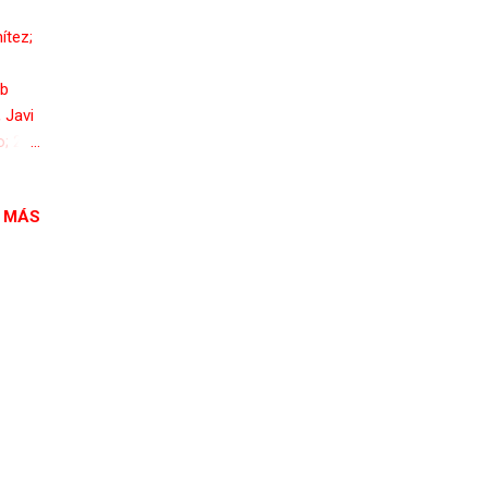
ítez;
ub
 Javi
; 2-0,
in.82,
Javi
 MÁS
 Campo
Mañana