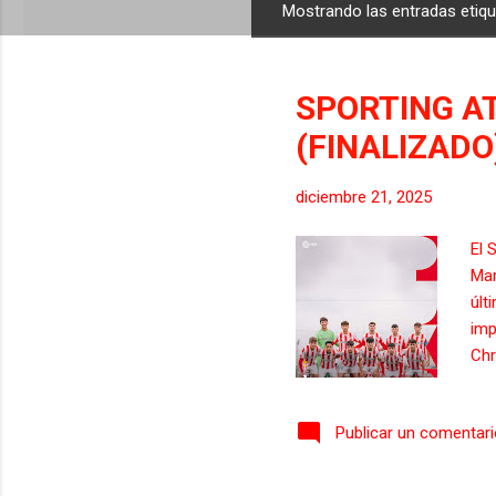
Mostrando las entradas eti
E
n
t
SPORTING AT
r
a
(FINALIZADO
d
a
diciembre 21, 2025
s
El 
Mar
últ
imp
Chr
pen
Por
Publicar un comentar
min
sig
se 