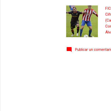
FIC
Cif
(Ca
Con
Álv
min
Pab
Publicar un comentar
Men
núm
con