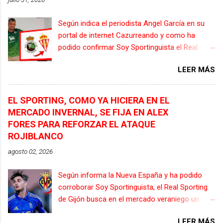
Según indica el periodista Angel García en su
portal de internet Cazurreando y como ha
podido confirmar Soy Sportinguista el Real
Sporting de Gijón estaría interesado en el
LEER MÁS
fichaje de Juan Carlos Arana, delantero canario
de 26 años, propiedad el Racing de Santander.
El atacante canario no entra en los planes del
EL SPORTING, COMO YA HICIERA EN EL
director deportivo del Racing de Santander,
MERCADO INVERNAL, SE FIJA EN ALEX
Chema Aragón, que estaría buscando una
FORES PARA REFORZAR EL ATAQUE
salida, ya sea en forma de cesión, con opción
ROJIBLANCO
de compra, o por un traspaso, todo ello con la
agosto 02, 2026
clara intención de liberar masa salarial para
cerrar fichajes que refuercen al equipo
Según informa la Nueva España y ha podido
cantabro en su regreso a la Liga EA Sports. La
corroborar Soy Sportinguista, el Real Sporting
dirección deportiva del Sporting buscaría la
de Gijón busca en el mercado veraniego un
llegada de un jugador que pueda sustituir a
sustituto de Dubasin, y hay es donde surge, por
Jonathan Dubasin, y Juan Carlos Arana sería un
LEER MÁS