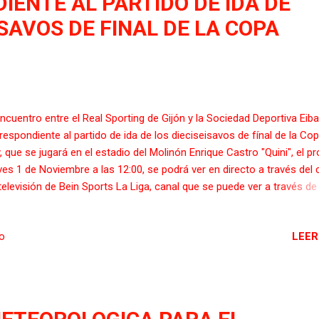
ENTE AL PARTIDO DE IDA DE
ISAVOS DE FINAL DE LA COPA
encuentro entre el Real Sporting de Gijón y la Sociedad Deportiva Eiba
respondiente al partido de ida de los dieciseisavos de fínal de la Cop
, que se jugará en el estadio del Molinón Enrique Castro "Quini", el p
ves 1 de Noviembre a las 12:00, se podrá ver en directo a través del 
televisión de Bein Sports La Liga, canal que se puede ver a través de
taformas televisivas de Movistar TV, Orange TV, Telecable, Vodafon
bién a través de la propia plataforma de internet de Bein Connect.
LEER
io