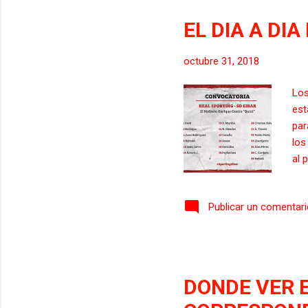
pri
otr
EL DIA A DI
Sob
som
octubre 31, 2018
Los
est
par
los
al 
en 
col
Publicar un comentar
dio
ins
por
Her
Sou
DONDE VER E
Dju