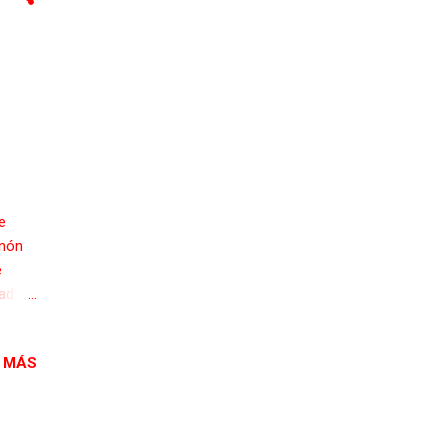
e
inón
e
ad de
 de la
s por
 MÁS
nto.