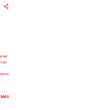
a las
. Las
 euros
 5
ido.
 MÁS