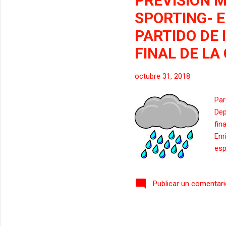
PREVISION 
SPORTING- 
PARTIDO DE 
FINAL DE LA
octubre 31, 2018
Par
Dep
fin
Enr
esp
llu
mis
Publicar un comentar
hor
Con