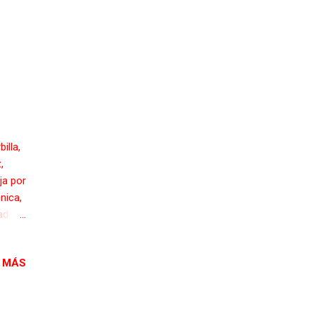
illa,
,
ja por
nica,
ad de
;
r ”.
 MÁS
tilla
a la