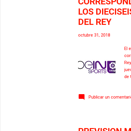
CORRESPONDI
LOS DIECISE
DEL REY
octubre 31, 2018
El 
cor
Rey
jue
de 
pla
tam
Publicar un comentar