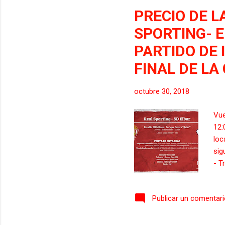
PRECIO DE L
SPORTING- 
PARTIDO DE 
FINAL DE LA
octubre 30, 2018
Vue
12:
loc
sig
- T
eur
mié
Publicar un comentar
Tie