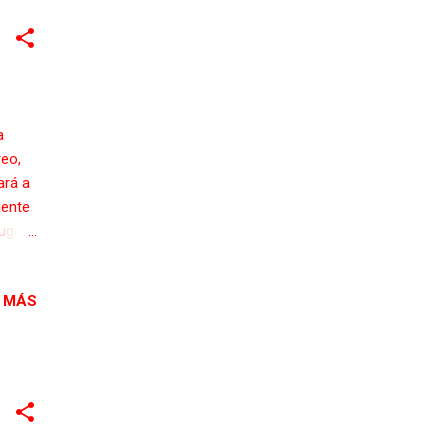
n
.
os
a
reo,
ará a
iente
jugará
araja
 MÁS
n las
egrada
uez,
André
z,