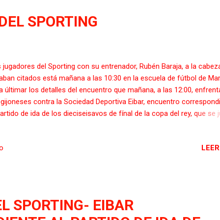
mera quedan siete meses de competición y juegan once en Liga y va
os siete convocados y quedan otros seis fuera, lo que es muy duro” 
A DEL SPORTING
re la eliminatoria, Mendilibar ha dicho que “normalmente los favorit
os nos...
 jugadores del Sporting con su entrenador, Rubén Baraja, a la cabez
aban citados está mañana a las 10:30 en la escuela de fútbol de Ma
a últimar los detalles del encuentro que mañana, a las 12:00, enfrent
 gijoneses contra la Sociedad Deportiva Eibar, encuentro correspond
partido de ida de los dieciseisavos de fínal de la copa del rey, que se 
el estadio municipal del Molinón Enrique Castro "Quini". Arbitrará el
egiado oscense Santiago Jaime Latre. Tras la sesión preparatoria, B
LEER
io
 a conocer la lista de convocados, a los que concentra esta noche e
talaciones rojiblancas, dada la hora del encuentro. La lista quedó int
 19 futbolistas: Dani Martín, Diego Mariño, Javi Noblejas, Juan Rodríg
nán Santana, Isma Cerro, Álvaro Jiménez, Nacho Méndez, Canella, 
sa, Geraldes, Peybernes, Cristian Salvador, Álvaro Traver, Pablo Pére
L SPORTING- EIBAR
rdjevic, Álex Pérez, Carlos Cordero y Neftali.