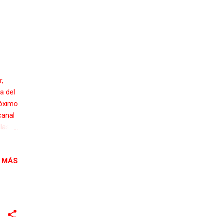
r,
a del
róximo
canal
 las
e TV y
 MÁS