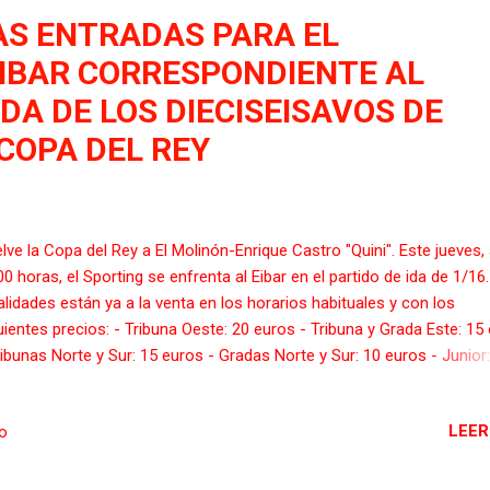
AS ENTRADAS PARA EL
EIBAR CORRESPONDIENTE AL
IDA DE LOS DIECISEISAVOS DE
 COPA DEL REY
lve la Copa del Rey a El Molinón-Enrique Castro "Quini". Este jueves, 
00 horas, el Sporting se enfrenta al Eibar en el partido de ida de 1/16
alidades están ya a la venta en los horarios habituales y con los
uientes precios: - Tribuna Oeste: 20 euros - Tribuna y Grada Este: 15
ribunas Norte y Sur: 15 euros - Gradas Norte y Sur: 10 euros - Junior:
os Horarios: Taquilla de El Molinón-Enrique Castro "Quini" Martes y
rcoles: de 10 a 13:30 y de 17 a 20h jueves: de 10 a comienzo del part
LEER
io
nda de San Bernardo Martes y miércoles: 10 a 13:30 y de 17 a 20h