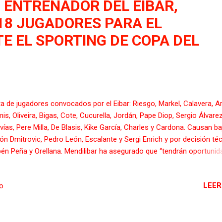
 ENTRENADOR DEL EIBAR,
18 JUGADORES PARA EL
E EL SPORTING DE COPA DEL
ta de jugadores convocados por el Eibar: Riesgo, Markel, Calavera, Arb
is, Oliveira, Bigas, Cote, Cucurella, Jordán, Pape Diop, Sergio Álvarez
vías, Pere Milla, De Blasis, Kike García, Charles y Cardona. Causan ba
ión Dmitrovic, Pedro León, Escalante y Sergi Enrich y por decisión téc
én Peña y Orellana. Mendilibar ha asegurado que “tendrán oportunid
ar los que no están jugando en Liga y,que están entrenando muy bien
en que habrá bastantes cambios y están todos preparados para juga
LEER
io
dió que “siempre me ha gustado la Copa porque, cuando tienes plan
lia, el entrenador y los propios jugadores agradecen que esté
pitiendo todo el mundo y se ve más a gusto a todos; si te eliminan 