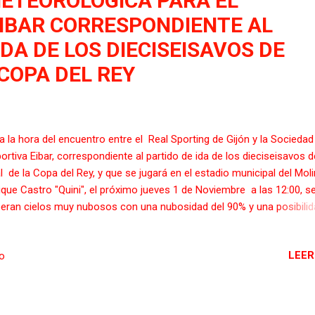
METEOROLOGICA PARA EL
EIBAR CORRESPONDIENTE AL
IDA DE LOS DIECISEISAVOS DE
 COPA DEL REY
a la hora del encuentro entre el Real Sporting de Gijón y la Sociedad
ortiva Eibar, correspondiente al partido de ida de los dieciseisavos d
al de la Copa del Rey, y que se jugará en el estadio municipal del Mol
ique Castro "Quini", el próximo jueves 1 de Noviembre a las 12:00, s
eran cielos muy nubosos con una nubosidad del 90% y una posibilid
via del 30% con unos 13º de temperatura, con una sensación térmica
ma temperatura, la fuerza del viento oscilara entre 9 y 13 kilómetro
LEER
io
a, y una humedad relativa del aire que estará en torno al 73% por cie
 una presión atmosférica de 1016 hPa.