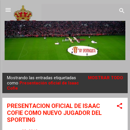
Ir al contenido principal
Mostrando las entradas etiquetadas
MOSTRAR TODO
E
como
Presentación oficial de Isaac
Cofie
n
t
r
PRESENTACION OFICIAL DE ISAAC
a
COFIE COMO NUEVO JUGADOR DEL
d
SPORTING
a