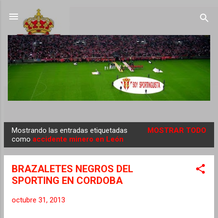
Ir al contenido principal
Mostrando las entradas etiquetadas
MOSTRAR TODO
E
como
accidente minero en León
n
t
BRAZALETES NEGROS DEL
r
SPORTING EN CORDOBA
a
d
octubre 31, 2013
a