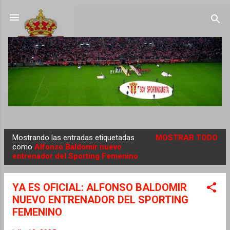
Ir al contenido principal
Mostrando las entradas etiquetadas
MOSTRAR TODO
E
como
Alfonso Baldomir nuevo
entrenador del Sporting Femenino
n
t
r
YA ES OFICIAL: ALFONSO BALDOMIR
a
NUEVO ENTRENADOR DEL SPORTING
d
FEMENINO
a