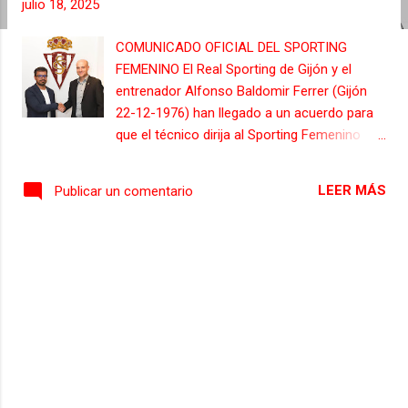
julio 18, 2025
s
COMUNICADO OFICIAL DEL SPORTING
FEMENINO El Real Sporting de Gijón y el
entrenador Alfonso Baldomir Ferrer (Gijón
22-12-1976) han llegado a un acuerdo para
que el técnico dirija al Sporting Femenino
durante la temporada 2025/26. Baldomir se
incorporó al Club en 2019 para dirigir al
LEER MÁS
Publicar un comentario
Infantil Femenino. En 2020 comenzó a
formar parte del primer equipo como
segundo entrenador, cargo que tuvo hasta el
pasado año. Durante cuatro temporadas, en
el cuerpo técnico que lideró Rafa Bernal, fue
partícipe de la formación y consolidación de
nuestras jugadoras, con el ascenso a la
Segunda Federación en 2022 y la posterior
permanencia como grandes objetivos
deportivos alcanzados. El técnico se