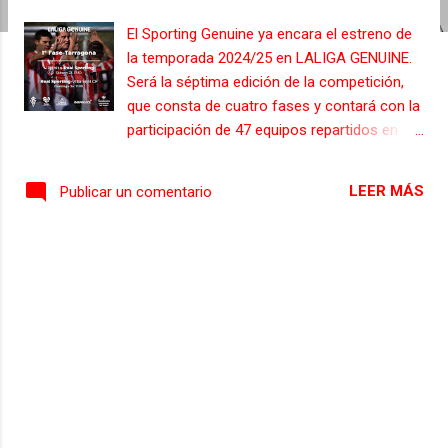
s
El Sporting Genuine ya encara el estreno de
la temporada 2024/25 en LALIGA GENUINE.
Será la séptima edición de la competición,
que consta de cuatro fases y contará con la
participación de 47 equipos repartidos en
dos grupos bajo los nombres de
Compañerismo y Respeto. El conjunto
LEER MÁS
Publicar un comentario
rojiblanco iniciará el campeonato en
Tarragona este fin de semana, con el Nàstic
de Tarragona como club anfitrión de la 1ª
fase. Los representantes sportinguistas, que
cuentan con el apoyo de DISPROSOL y la
Fundación Caja Rural de Gijón,
colaboradores en este proyecto social y
deportivo que ya se ha convertido en un
referente en el ámbito del fútbol inclusivo,
vivirán la ceremonia de inauguración este
viernes en el Nou Estadi Costa Daurada. El