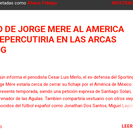
quetadas como
Alvaro Fidalgo
MOSTRAR
O DE JORGE MERE AL AMERICA
EPERCUTIRIA EN LAS ARCAS
NG
ún informa el periodista Cesar Luis Merlo, el ex-defensa del Sportin
ge Mére estaría cerca de cerrar su fichaje por el América de México
presente temporada, siendo una petición expresa de Santiago Solari,
renador de las Aguilas. Tambíen compartiría vestuario con otros vie
ocidos del fútbol español como Jonathan Dos Santos, Miguel Layún
llero "Memo" Ochoa. El jugador ovetense sería el segundo jugador
uriano del equipo mexicano, ya que compartiría vestuario con el jug
LEER
io
uriano, Alvaro Fidalgo que se ha convertido en uno de los referentes