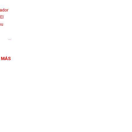
eador
El
su
 de
 MÁS
que se
l