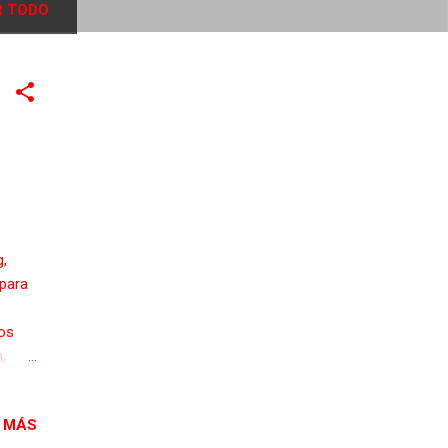
 TODO
g,
 para
jos
,
ador
 MÁS
 del