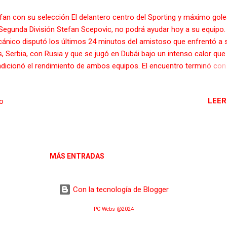
fan con su selección El delantero centro del Sporting y máximo gol
Segunda División Stefan Scepovic, no podrá ayudar hoy a su equipo. 
cánico disputó los últimos 24 minutos del amistoso que enfrentó a 
s, Serbia, con Rusia y que se jugó en Dubái bajo un intenso calor que
dicionó el rendimiento de ambos equipos. El encuentro terminó con
ate a un gol y Scepovic, que saltó al césped en el minuto 66
tituyendo al goleador Djordjevic, no dispuso de ninguna oportunidad
LEER
io
. El delantero serbio aún tiene que jugar otro amistoso antes de
ncorporarse a los entrenamientos del Sporting, lo que está previsto 
duzca el próximo jueves. Serbia se enfrentará a un combinado de
bolistas de este país elegidos por representantes de los principales
ios de comunicación. El serbio no podrá ayudar a su club en el difíci
MÁS ENTRADAS
uentro de esta tarde ante un rival directo. Jorge Mere El también
iblanco Jorge Meré contribuyó de for...
Con la tecnología de Blogger
PC Webs @2024