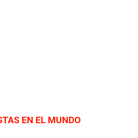
b americanista. La operación de traspaso de Mére sería fructifero pa
rting que percibiría un 3% por concepto de formación del futbolista.
STAS EN EL MUNDO