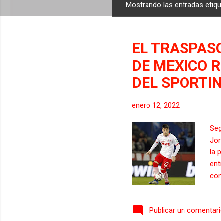
Mostrando las entradas eti
E
n
t
EL TRASPAS
r
a
DE MEXICO R
d
DEL SPORTI
a
s
enero 12, 2022
Seg
Jor
la 
ent
con
Gui
ast
Publicar un comentar
ast