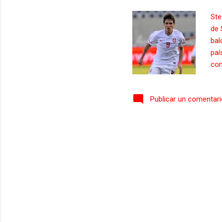
Ste
de 
bal
paí
con
emp
sus
Publicar un comentar
gol
rei
pro
fut
med
enc
roj