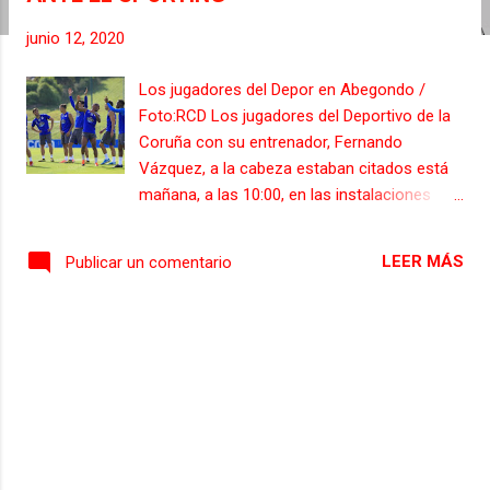
s
junio 12, 2020
Los jugadores del Depor en Abegondo /
Foto:RCD Los jugadores del Deportivo de la
Coruña con su entrenador, Fernando
Vázquez, a la cabeza estaban citados está
mañana, a las 10:00, en las instalaciones
deportivas de Abegondo, para ultimar los
detalles de preparación del encuentro ante el
LEER MÁS
Publicar un comentario
Real Sporting de Gijón, que se jugará en el
estadio de Abanca- Riazor, correspondiente
a la jornada 32 de la Liga Smartbank. Como
es habitual dos días antes de cada partido el
Dépor tuvo una sesión de recuperación
física. La mañana arrancó con una charla
sobre prevención de lesiones a cargo de
Manuel Pombo y técnico-táctica sobre el
partido, ya con Fernando Vázquez al frente.