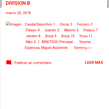
DIVISION B
s
marzo 26, 2018
Caudal Deportivo 1 Oscar 2 Ferreiro 3
Pelayo 4 Juanito 5 Alberto 6 Polaco 7
Jandrin 8 Borja 9 Borja 10 Yosu 11
Niko 0 1 ÁRBITROS Principal : Sesma
Espinosa, Miguel Asistente : Dominguez
Zapatero, Angel David Asistente : Moreno
Pardo, David Real Sporting B 1 Sanchez 2
LEER MÁS
Publicar un comentario
Hernandez 3 Cordero 4 Pelayo 5 Ruiz 6
Cristian 7 Cerro 8 PEDRO 9 Claudio 10
Cayarga 11 Traver ENTRENADOR Uribesalgo
Gutierrez, Jesus SUSTITUCIONES 14 Lopez
Niko (69') ...