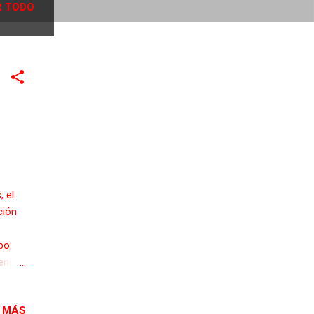
 TODO
, el
ción
po:
enido
a de
e dijo
 MÁS