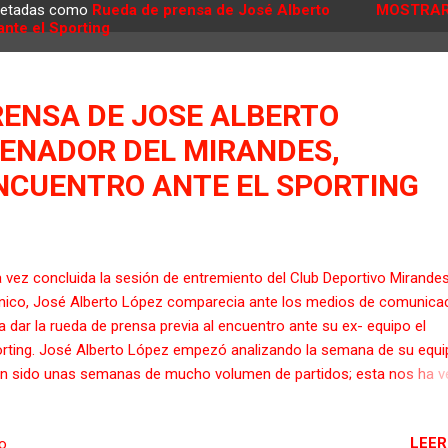
quetadas como
Rueda de prensa de José Alberto
MOSTRAR
ante el Sporting
RENSA DE JOSE ALBERTO
RENADOR DEL MIRANDES,
ENCUENTRO ANTE EL SPORTING
 vez concluida la sesión de entremiento del Club Deportivo Mirandes
nico, José Alberto López comparecia ante los medios de comunica
a dar la rueda de prensa previa al encuentro ante su ex- equipo el
rting. José Alberto López empezó analizando la semana de su equi
n sido unas semanas de mucho volumen de partidos; esta nos ha v
n para descargar cabeza, piernas y seguir mejorando en nuestra ide
go”. Sobre como ve el encuentro ante el Sporting, el técnico ovetens
LEER
io
: “Claro que es un encuentro especial, pero por encima de los