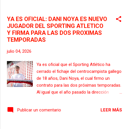
adelantado a equipos de la Liga Hypermotion
como el Club Deportivo Tenerife, Sabadell y
Real Valladolid.
YA ES OFICIAL: DANI NOYA ES NUEVO
JUGADOR DEL SPORTING ATLETICO
Y FIRMA PARA LAS DOS PROXIMAS
TEMPORADAS
julio 04, 2026
Ya es oficial que el Sporting Atlético ha
cerrado el fichaje del centrocampista gallego
de 18 años, Dani Noya, el cual firmo un
contrato para las dos próximas temporadas.
Al igual que el año pasado la dirección
deportiva rojiblanca se ha vuelta a fijar en las
categorías inferiores del Celta de Vigo, ya
LEER MÁS
Publicar un comentario
que ya cerro los fichajes de Manu Rodríguez,
que llego el pasado verano y ya es jugador
del primer equipo, y Miguel Conde, que llego