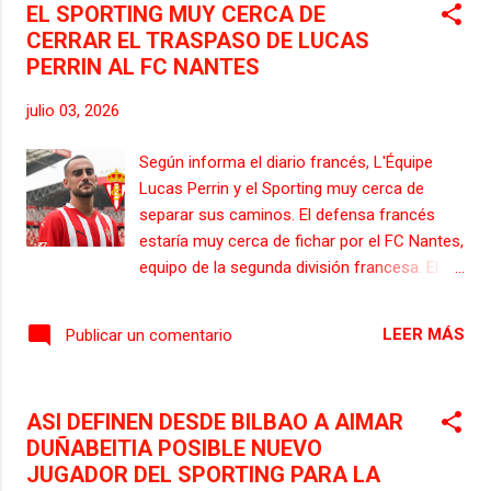
EL SPORTING MUY CERCA DE
en le mercado invernal y que ha debutado ya
CERRAR EL TRASPASO DE LUCAS
bajo las ordenes del ex- entrenador
PERRIN AL FC NANTES
rojiblanco Borja Jiménez. Dani Noya es una
de las figuras más prometedoras de la
julio 03, 2026
cantera viguesa, siendo un habitual del
juvenil del Celta, e incluso ha llegado a
Según informa el diario francés, L'Équipe
debutar con el Celta Fortuna, filial del Celta
Lucas Perrin y el Sporting muy cerca de
de Vigo que la próxima temporada jugará en
separar sus caminos. El defensa francés
la Liga Hypermotion, y será rival del primer
estaría muy cerca de fichar por el FC Nantes,
equipo del Sporting. COMUNICADO OFICIAL
equipo de la segunda división francesa. El
DEL SPORTING El Real Sporting incorpora a
Sporting recibirá una cantidad económica en
Dani Noya, centrocampista que firma una
forma de traspaso, por el zaguero francés,
vinculación con el Real Sporting hasta 20...
LEER MÁS
Publicar un comentario
que todavía no se filtró el monto de la
operación. La dirección deportiva del
Sporting le había comunicado al defensa
ASI DEFINEN DESDE BILBAO A AIMAR
francés que no contaba con sus servicios
DUÑABEITIA POSIBLE NUEVO
para la próxima temporada, y eso que el
JUGADOR DEL SPORTING PARA LA
defensa francés fue uno de los fichajes