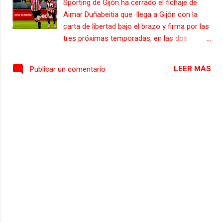
Sporting de Gijón ha cerrado el fichaje de
Aimar Duñabeitia que llega a Gijón con la
carta de libertad bajo el brazo y firma por las
tres próximas temporadas, en las dos
primeras el Athletic tendrá opción de
recomprarlo. Con su fichaje la defensa
LEER MÁS
Publicar un comentario
rojiblanca estaría formada por Pablo
Vázquez, Diego Sánchez, Jorge Saenz y el
propio Duñabeitia. Aimar Duñabeitia es un
defensa de 23 años de edad, de gran
envergadura, mide 1,84, que destaca por ser
un central muy intenso en los marcajes, con
un gran juego aéreo, con capacidad para
iniciar el juego del equipo desde atrás con
gran criterio. El defensa natural de Gernika
ha sido pieza básica del Bilbao Athletic,
estás últimas temporadas con más de 77
encuentros disputados, anotando 7 goles.
Con este movimiento el Sporting se ha