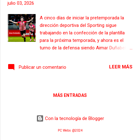
julio 03, 2026
A cinco días de iniciar la pretemporada la
dirección deportiva del Sporting sigue
trabajando en la confección de la plantilla
para la próxima temporada, y ahora es el
turno de la defensa siendo Aimar Duñabeitia
la principal opción. El acuerdo estaría casí
perfilado, por lo que se podría decir que
LEER MÁS
Publicar un comentario
Aimar Duñabeitia se convertirá en nuevo
jugador del Sporting, que llegaría a Gijón con
la carta de libertad bajo el brazo y a su
fichaje estaría solo a expensas de resolver
MÁS ENTRADAS
los últimos flecos de su contrato, pasar el
pertinente reconomiento médico y la firma
correspondiente para las tres próximas
Con la tecnología de Blogger
temporadas, en las dos primeras el Athletic
tendrá opción de repescarlo. Con su fichaje
PC Webs @2024
la defensa rojiblanca estaría formada por