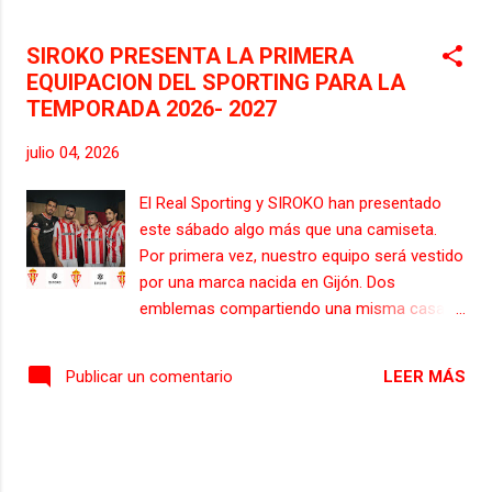
compañeros y amigos. D.E.P. PESAME DEL
SPORTING POR EL FALLECIMIENTO DE JOSÉ
SIROKO PRESENTA LA PRIMERA
MANUEL DÍAZ NOVOA El Real Sporting ...
EQUIPACION DEL SPORTING PARA LA
TEMPORADA 2026- 2027
julio 04, 2026
El Real Sporting y SIROKO han presentado
este sábado algo más que una camiseta.
Por primera vez, nuestro equipo será vestido
por una marca nacida en Gijón. Dos
emblemas compartiendo una misma casa. Y
un trabajo conjunto que ya disfruta el
sportinguismo. La primera equipación de la
LEER MÁS
Publicar un comentario
temporada 2026/27 ha visto la luz. Las
raíces del Sporting, Gijón y Asturias
combinadas en una camiseta personalizada
en rojiblanco. Destaca por su panel frontal y